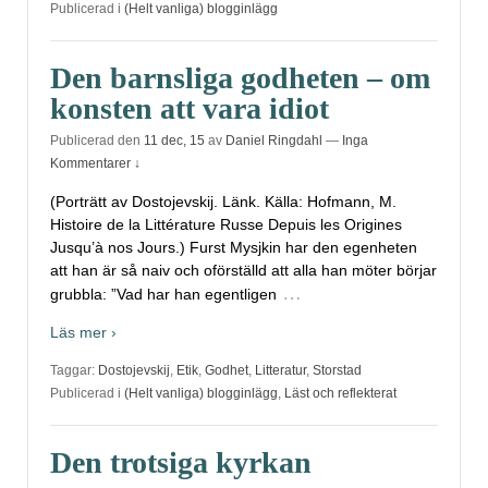
Publicerad i
(Helt vanliga) blogginlägg
Den barnsliga godheten – om
konsten att vara idiot
Publicerad den
11 dec, 15
av
Daniel Ringdahl
—
Inga
Kommentarer ↓
(Porträtt av Dostojevskij. Länk. Källa: Hofmann, M.
Histoire de la Littérature Russe Depuis les Origines
Jusqu’à nos Jours.) Furst Mysjkin har den egenheten
att han är så naiv och oförställd att alla han möter börjar
…
grubbla: ”Vad har han egentligen
Läs mer ›
Taggar:
Dostojevskij
,
Etik
,
Godhet
,
Litteratur
,
Storstad
Publicerad i
(Helt vanliga) blogginlägg
,
Läst och reflekterat
Den trotsiga kyrkan