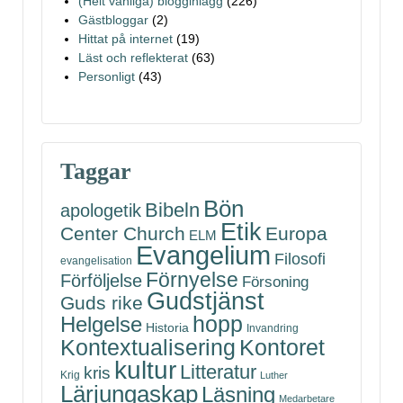
(Helt vanliga) blogginlägg
(226)
Gästbloggar
(2)
Hittat på internet
(19)
Läst och reflekterat
(63)
Personligt
(43)
Taggar
Bön
Bibeln
apologetik
Etik
Center Church
Europa
ELM
Evangelium
Filosofi
evangelisation
Förnyelse
Förföljelse
Försoning
Gudstjänst
Guds rike
hopp
Helgelse
Historia
Invandring
Kontoret
Kontextualisering
kultur
Litteratur
kris
Krig
Luther
Lärjungaskap
Läsning
Medarbetare