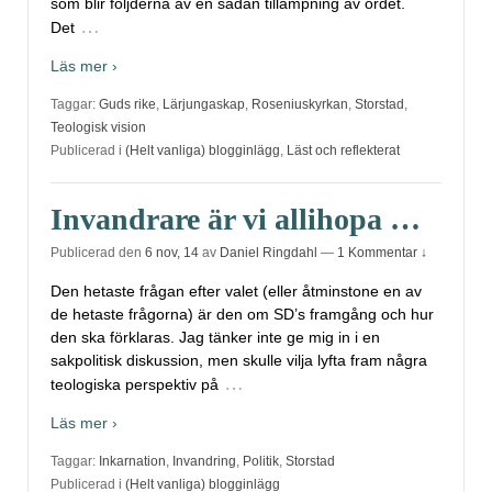
som blir följderna av en sådan tillämpning av ordet.
…
Det
Läs mer ›
Taggar:
Guds rike
,
Lärjungaskap
,
Roseniuskyrkan
,
Storstad
,
Teologisk vision
Publicerad i
(Helt vanliga) blogginlägg
,
Läst och reflekterat
Invandrare är vi allihopa …
Publicerad den
6 nov, 14
av
Daniel Ringdahl
—
1 Kommentar ↓
Den hetaste frågan efter valet (eller åtminstone en av
de hetaste frågorna) är den om SD’s framgång och hur
den ska förklaras. Jag tänker inte ge mig in i en
sakpolitisk diskussion, men skulle vilja lyfta fram några
…
teologiska perspektiv på
Läs mer ›
Taggar:
Inkarnation
,
Invandring
,
Politik
,
Storstad
Publicerad i
(Helt vanliga) blogginlägg