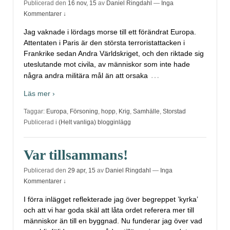
Publicerad den
16 nov, 15
av
Daniel Ringdahl
—
Inga
Kommentarer ↓
Jag vaknade i lördags morse till ett förändrat Europa.
Attentaten i Paris är den största terroristattacken i
Frankrike sedan Andra Världskriget, och den riktade sig
uteslutande mot civila, av människor som inte hade
…
några andra militära mål än att orsaka
Läs mer ›
Taggar:
Europa
,
Försoning
,
hopp
,
Krig
,
Samhälle
,
Storstad
Publicerad i
(Helt vanliga) blogginlägg
Var tillsammans!
Publicerad den
29 apr, 15
av
Daniel Ringdahl
—
Inga
Kommentarer ↓
I förra inlägget reflekterade jag över begreppet ’kyrka’
och att vi har goda skäl att låta ordet referera mer till
människor än till en byggnad. Nu funderar jag över vad