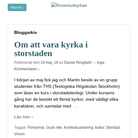
Hitta hit ↓
Bloggarkiv
Bloggarkiv
Om att vara kyrka i
storstaden
Publicerad den
24 maj, 18
av
Daniel Ringdahl
—
Inga
Kommentarer ↓
I början av maj fick jag och Martin besök av en grupp
studenter från THS (Teologiska Högskolan Stockholm)
som läser en kurs i storstadsteologi. Under kursens
gång har de besökt ett flertal kyrkor, med väldigt olika
…
karaktärer, och samtalat med
Läs mer ›
Taggar:
Förnyelse
,
Guds rike
,
Kontextualisering
,
kultur
,
Storstad
,
Vision