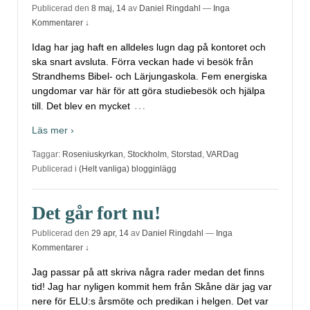
Publicerad den
8 maj, 14
av
Daniel Ringdahl
—
Inga
Kommentarer ↓
Idag har jag haft en alldeles lugn dag på kontoret och
ska snart avsluta. Förra veckan hade vi besök från
Strandhems Bibel- och Lärjungaskola. Fem energiska
ungdomar var här för att göra studiebesök och hjälpa
…
till. Det blev en mycket
Läs mer ›
Taggar:
Roseniuskyrkan
,
Stockholm
,
Storstad
,
VARDag
Publicerad i
(Helt vanliga) blogginlägg
Det går fort nu!
Publicerad den
29 apr, 14
av
Daniel Ringdahl
—
Inga
Kommentarer ↓
Jag passar på att skriva några rader medan det finns
tid! Jag har nyligen kommit hem från Skåne där jag var
nere för ELU:s årsmöte och predikan i helgen. Det var