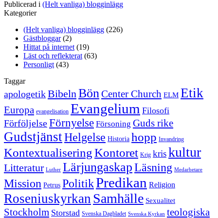
Publicerad i
(Helt vanliga) blogginlägg
Kategorier
(Helt vanliga) blogginlägg
(226)
Gästbloggar
(2)
Hittat på internet
(19)
Läst och reflekterat
(63)
Personligt
(43)
Taggar
Etik
Bön
Bibeln
Center Church
apologetik
ELM
Evangelium
Europa
Filosofi
evangelisation
Förnyelse
Guds rike
Förföljelse
Försoning
Gudstjänst
Helgelse
hopp
Historia
Invandring
kultur
Kontextualisering
Kontoret
kris
Krig
Lärjungaskap
Läsning
Litteratur
Luther
Medarbetare
Predikan
Politik
Mission
Religion
Petrus
Samhälle
Roseniuskyrkan
Sexualitet
Stockholm
teologiska
Storstad
Svenska Dagbladet
Svenska Kyrkan