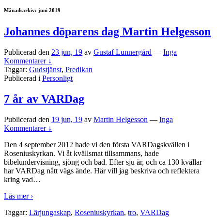
Månadsarkiv:
juni 2019
Johannes döparens dag Martin Helgesson
Publicerad den
23 jun, 19
av
Gustaf Lunnergård
—
Inga
Kommentarer ↓
Taggar:
Gudstjänst
,
Predikan
Publicerad i
Personligt
7 år av VARDag
Publicerad den
19 jun, 19
av
Martin Helgesson
—
Inga
Kommentarer ↓
Den 4 september 2012 hade vi den första VARDagskvällen i
Roseniuskyrkan. Vi åt kvällsmat tillsammans, hade
bibelundervisning, sjöng och bad. Efter sju år, och ca 130 kvällar
har VARDag nått vägs ände. Här vill jag beskriva och reflektera
kring vad
…
Läs mer ›
Taggar:
Lärjungaskap
,
Roseniuskyrkan
,
tro
,
VARDag