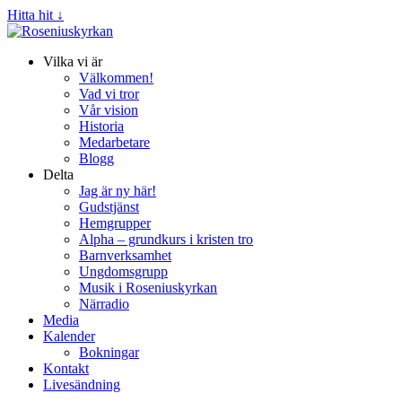
Hitta hit ↓
Vilka vi är
Välkommen!
Vad vi tror
Vår vision
Historia
Medarbetare
Blogg
Delta
Jag är ny här!
Gudstjänst
Hemgrupper
Alpha – grundkurs i kristen tro
Barnverksamhet
Ungdomsgrupp
Musik i Roseniuskyrkan
Närradio
Media
Kalender
Bokningar
Kontakt
Livesändning