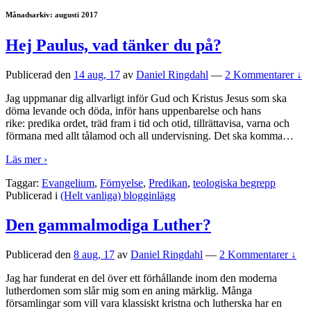
Månadsarkiv:
augusti 2017
Hej Paulus, vad tänker du på?
Publicerad den
14 aug, 17
av
Daniel Ringdahl
—
2 Kommentarer ↓
Jag uppmanar dig allvarligt inför Gud och Kristus Jesus som ska
döma levande och döda, inför hans uppenbarelse och hans
rike: predika ordet, träd fram i tid och otid, tillrättavisa, varna och
förmana med allt tålamod och all undervisning. Det ska komma
…
Läs mer ›
Taggar:
Evangelium
,
Förnyelse
,
Predikan
,
teologiska begrepp
Publicerad i
(Helt vanliga) blogginlägg
Den gammalmodiga Luther?
Publicerad den
8 aug, 17
av
Daniel Ringdahl
—
2 Kommentarer ↓
Jag har funderat en del över ett förhållande inom den moderna
lutherdomen som slår mig som en aning märklig. Många
församlingar som vill vara klassiskt kristna och lutherska har en