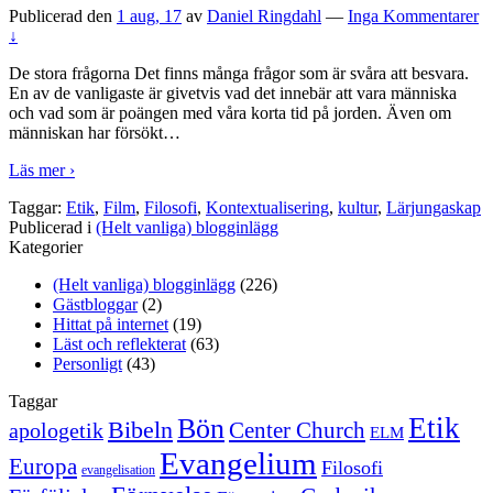
Publicerad den
1 aug, 17
av
Daniel Ringdahl
—
Inga Kommentarer
↓
De stora frågorna Det finns många frågor som är svåra att besvara.
En av de vanligaste är givetvis vad det innebär att vara människa
och vad som är poängen med våra korta tid på jorden. Även om
människan har försökt
…
Läs mer ›
Taggar:
Etik
,
Film
,
Filosofi
,
Kontextualisering
,
kultur
,
Lärjungaskap
Publicerad i
(Helt vanliga) blogginlägg
Kategorier
(Helt vanliga) blogginlägg
(226)
Gästbloggar
(2)
Hittat på internet
(19)
Läst och reflekterat
(63)
Personligt
(43)
Taggar
Etik
Bön
Bibeln
Center Church
apologetik
ELM
Evangelium
Europa
Filosofi
evangelisation