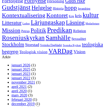
Förnyelse
Guds rike
Förföljelse
Försoning
Gudstjänst
Helgelse
hopp
Historia
Invandring
kultur
Kontextualisering
Kontoret
kris
Krig
Lärjungaskap
Läsning
Litteratur
Luther
Medarbetare
Predikan
Politik
Mission
Religion
Petrus
Samhälle
Roseniuskyrkan
Sexualitet
Stockholm
teologiska
Storstad
Svenska Dagbladet
Svenska Kyrkan
VARDag
begrepp
Vision
Teologisk vision
Arkiv
januari 2026
(1)
januari 2025
(2)
januari 2023
(1)
januari 2022
(1)
november 2021
(1)
april 2021
(2)
april 2020
(1)
mars 2020
(3)
februari 2020
(1)
december 2019
(1)