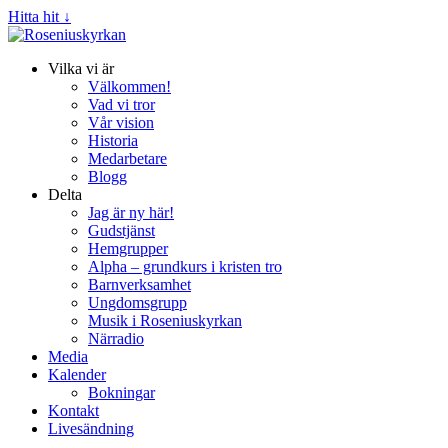
Hitta hit ↓
Vilka vi är
Välkommen!
Vad vi tror
Vår vision
Historia
Medarbetare
Blogg
Delta
Jag är ny här!
Gudstjänst
Hemgrupper
Alpha – grundkurs i kristen tro
Barnverksamhet
Ungdomsgrupp
Musik i Roseniuskyrkan
Närradio
Media
Kalender
Bokningar
Kontakt
Livesändning