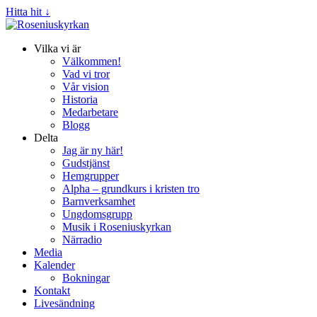
Hitta hit ↓
Vilka vi är
Välkommen!
Vad vi tror
Vår vision
Historia
Medarbetare
Blogg
Delta
Jag är ny här!
Gudstjänst
Hemgrupper
Alpha – grundkurs i kristen tro
Barnverksamhet
Ungdomsgrupp
Musik i Roseniuskyrkan
Närradio
Media
Kalender
Bokningar
Kontakt
Livesändning