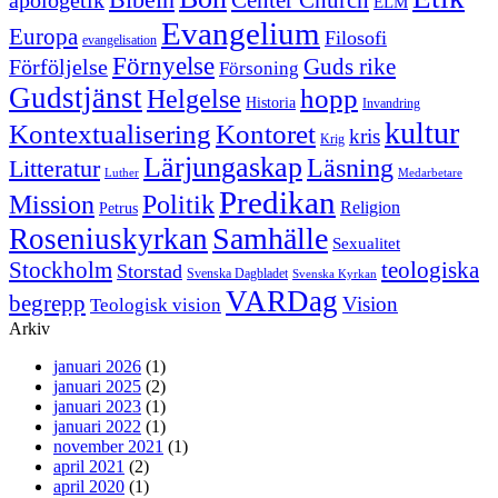
ELM
Evangelium
Europa
Filosofi
evangelisation
Förnyelse
Guds rike
Förföljelse
Försoning
Gudstjänst
Helgelse
hopp
Historia
Invandring
kultur
Kontextualisering
Kontoret
kris
Krig
Lärjungaskap
Läsning
Litteratur
Luther
Medarbetare
Predikan
Politik
Mission
Religion
Petrus
Samhälle
Roseniuskyrkan
Sexualitet
Stockholm
teologiska
Storstad
Svenska Dagbladet
Svenska Kyrkan
VARDag
begrepp
Vision
Teologisk vision
Arkiv
januari 2026
(1)
januari 2025
(2)
januari 2023
(1)
januari 2022
(1)
november 2021
(1)
april 2021
(2)
april 2020
(1)