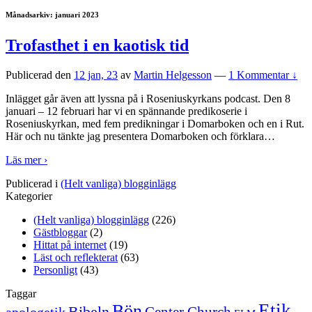
Månadsarkiv:
januari 2023
Trofasthet i en kaotisk tid
Publicerad den
12 jan, 23
av
Martin Helgesson
—
1 Kommentar ↓
Inlägget går även att lyssna på i Roseniuskyrkans podcast. Den 8
januari – 12 februari har vi en spännande predikoserie i
Roseniuskyrkan, med fem predikningar i Domarboken och en i Rut.
Här och nu tänkte jag presentera Domarboken och förklara
…
Läs mer ›
Publicerad i
(Helt vanliga) blogginlägg
Kategorier
(Helt vanliga) blogginlägg
(226)
Gästbloggar
(2)
Hittat på internet
(19)
Läst och reflekterat
(63)
Personligt
(43)
Taggar
Etik
Bön
Bibeln
Center Church
apologetik