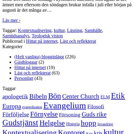
ämnet men eftersom den söndagen brukar infalla i juli eller början på
augusti är det många av
…
Läs mer ›
Taggar:
Kontextualisering
,
kultur
,
Läsning
,
Samhälle
,
Samtidsanalys
,
Teologisk vision
Publicerad i
Hittat på internet
,
Läst och reflekterat
Kategorier
(Helt vanliga) blogginlägg
(226)
Gästbloggar
(2)
Hittat på internet
(19)
Läst och reflekterat
(63)
Personligt
(43)
Taggar
Etik
Bön
Bibeln
Center Church
apologetik
ELM
Evangelium
Europa
Filosofi
evangelisation
Förnyelse
Guds rike
Förföljelse
Försoning
Gudstjänst
Helgelse
hopp
Historia
Invandring
kultur
Kontextualisering
Kontoret
kris
Krig