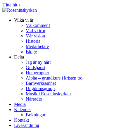
Hitta hit ↓
Vilka vi är
Välkommen!
Vad vi tror
Vår vision
Historia
Medarbetare
Blogg
Delta
Jag är ny här!
Gudstjänst
Hemgrupper
Alpha – grundkurs i kristen tro
Barnverksamhet
Ungdomsgrupp
Musik i Roseniuskyrkan
Närradio
Media
Kalender
Bokningar
Kontakt
Livesändning