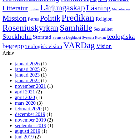
Lärjungaskap
Läsning
Litteratur
Luther
Medarbetare
Predikan
Politik
Mission
Religion
Petrus
Samhälle
Roseniuskyrkan
Sexualitet
Stockholm
teologiska
Storstad
Svenska Dagbladet
Svenska Kyrkan
VARDag
begrepp
Vision
Teologisk vision
Arkiv
januari 2026
(1)
januari 2025
(2)
januari 2023
(1)
januari 2022
(1)
november 2021
(1)
april 2021
(2)
april 2020
(1)
mars 2020
(3)
februari 2020
(1)
december 2019
(1)
november 2019
(2)
september 2019
(1)
augusti 2019
(1)
juni 2019
(2)