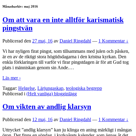
Månadsarkiv:
maj 2016
Om att vara en inte alltför karismatisk
pingstvän
Publicerad den
27 maj, 16
av
Daniel Ringdahl
—
1 Kommentar ↓
Vi har nyligen firat pingst, som tillsammans med julen och påsken,
är en av de riktigt stora högtidsdagarna i den kristna kyrkan. Den
enkla förklaringen till varför vi firar pingstdagen är för att Gud tog
plats i människan genom sin Ande.
…
Läs mer ›
Taggar:
Helgelse
,
Lärjungaskap
,
teologiska begrepp
Publicerad i
(Helt vanliga) blogginlägg
Om vikten av andlig klarsyn
Publicerad den
12 maj, 16
av
Daniel Ringdahl
—
1 Kommentar ↓
Uttrycket ”andlig klarsyn” kan ju klinga en aning märkligt i mångas
öron. Det finns en söndag, i kyrkoårets kalender, som ägnas åt det