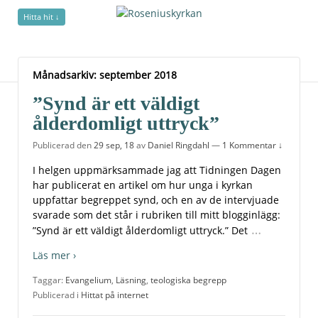
Hitta hit ↓
Månadsarkiv:
september 2018
Månadsarkiv:
september 2018
”Synd är ett väldigt
ålderdomligt uttryck”
Publicerad den
29 sep, 18
av
Daniel Ringdahl
—
1 Kommentar ↓
I helgen uppmärksammade jag att Tidningen Dagen
har publicerat en artikel om hur unga i kyrkan
uppfattar begreppet synd, och en av de intervjuade
svarade som det står i rubriken till mitt blogginlägg:
…
”Synd är ett väldigt ålderdomligt uttryck.” Det
Läs mer ›
Taggar:
Evangelium
,
Läsning
,
teologiska begrepp
Publicerad i
Hittat på internet