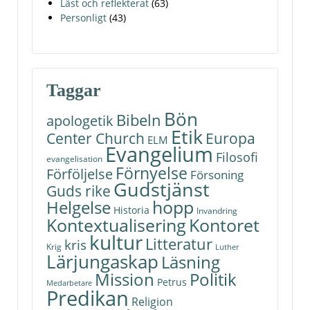
Läst och reflekterat
(63)
Personligt
(43)
Taggar
Bön
Bibeln
apologetik
Etik
Center Church
Europa
ELM
Evangelium
Filosofi
evangelisation
Förnyelse
Förföljelse
Försoning
Gudstjänst
Guds rike
hopp
Helgelse
Historia
Invandring
Kontoret
Kontextualisering
kultur
Litteratur
kris
Krig
Luther
Lärjungaskap
Läsning
Politik
Mission
Petrus
Medarbetare
Predikan
Religion