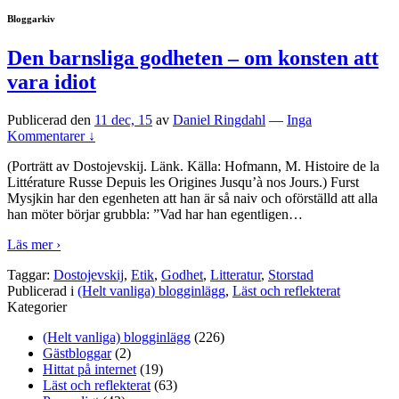
Bloggarkiv
Den barnsliga godheten – om konsten att
vara idiot
Publicerad den
11 dec, 15
av
Daniel Ringdahl
—
Inga
Kommentarer ↓
(Porträtt av Dostojevskij. Länk. Källa: Hofmann, M. Histoire de la
Littérature Russe Depuis les Origines Jusqu’à nos Jours.) Furst
Mysjkin har den egenheten att han är så naiv och oförställd att alla
han möter börjar grubbla: ”Vad har han egentligen
…
Läs mer ›
Taggar:
Dostojevskij
,
Etik
,
Godhet
,
Litteratur
,
Storstad
Publicerad i
(Helt vanliga) blogginlägg
,
Läst och reflekterat
Kategorier
(Helt vanliga) blogginlägg
(226)
Gästbloggar
(2)
Hittat på internet
(19)
Läst och reflekterat
(63)