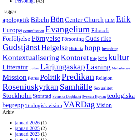
Personligt
(43)
Taggar
Etik
Bön
Bibeln
Center Church
apologetik
ELM
Evangelium
Europa
Filosofi
evangelisation
Förnyelse
Guds rike
Förföljelse
Försoning
Gudstjänst
Helgelse
hopp
Historia
Invandring
kultur
Kontextualisering
Kontoret
kris
Krig
Lärjungaskap
Läsning
Litteratur
Luther
Medarbetare
Predikan
Politik
Mission
Religion
Petrus
Samhälle
Roseniuskyrkan
Sexualitet
Stockholm
teologiska
Storstad
Svenska Dagbladet
Svenska Kyrkan
VARDag
begrepp
Vision
Teologisk vision
Arkiv
januari 2026
(1)
januari 2025
(2)
januari 2023
(1)
januari 2022
(1)