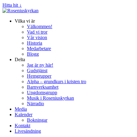
Hitta hit ↓
Vilka vi är
Välkommen!
Vad vi tror
Vår vision
Historia
Medarbetare
Blogg
Delta
Jag är ny här!
Gudstjänst
Hemgrupper
Alpha – grundkurs i kristen tro
Barnverksamhet
Ungdomsgrupp
Musik i Roseniuskyrkan
Närradio
Media
Kalender
Bokningar
Kontakt
Livesändning