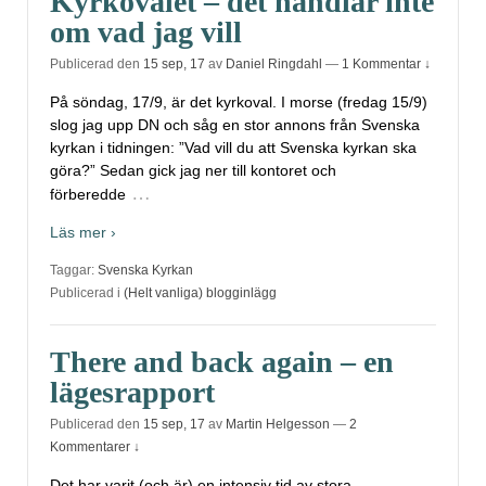
Kyrkovalet – det handlar inte
om vad jag vill
Publicerad den
15 sep, 17
av
Daniel Ringdahl
—
1 Kommentar ↓
På söndag, 17/9, är det kyrkoval. I morse (fredag 15/9)
slog jag upp DN och såg en stor annons från Svenska
kyrkan i tidningen: ”Vad vill du att Svenska kyrkan ska
göra?” Sedan gick jag ner till kontoret och
…
förberedde
Läs mer ›
Taggar:
Svenska Kyrkan
Publicerad i
(Helt vanliga) blogginlägg
There and back again – en
lägesrapport
Publicerad den
15 sep, 17
av
Martin Helgesson
—
2
Kommentarer ↓
Det har varit (och är) en intensiv tid av stora