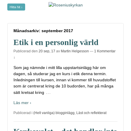
Hitta hit ↓
Månadsarkiv:
september 2017
Månadsarkiv:
september 2017
Etik i en personlig värld
Publicerad den
20 sep, 17
av
Martin Helgesson
—
1 Kommentar
↓
Som jag nämnde i mitt lilla uppstartsinlägg här om
dagen, så studerar jag en kurs i etik denna termin.
Inledningen till kursen, innan vi kommer till huvudstoffet
som är centrerat kring de 10 budorden, har på många
…
sätt kretsat kring
Läs mer ›
Publicerad i
(Helt vanliga) blogginlägg
,
Läst och reflekterat