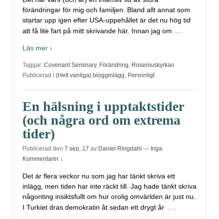
förändringar för mig och familjen. Bland allt annat som
startar upp igen efter USA-uppehållet är det nu hög tid
…
att få lite fart på mitt skrivande här. Innan jag om
Läs mer ›
Taggar:
Covenant Seminary
,
Förändring
,
Roseniuskyrkan
Publicerad i
(Helt vanliga) blogginlägg
,
Personligt
En hälsning i upptaktstider
(och några ord om extrema
tider)
Publicerad den
7 sep, 17
av
Daniel Ringdahl
—
Inga
Kommentarer ↓
Det är flera veckor nu som jag har tänkt skriva ett
inlägg, men tiden har inte räckt till. Jag hade tänkt skriva
någonting insiktsfullt om hur orolig omvärlden är just nu.
…
I Turkiet dras demokratin åt sedan ett drygt år