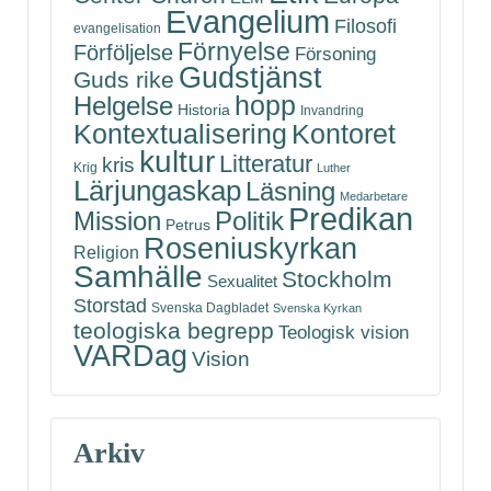
Evangelium
Filosofi
evangelisation
Förnyelse
Förföljelse
Försoning
Gudstjänst
Guds rike
hopp
Helgelse
Historia
Invandring
Kontoret
Kontextualisering
kultur
Litteratur
kris
Krig
Luther
Lärjungaskap
Läsning
Medarbetare
Predikan
Politik
Mission
Petrus
Roseniuskyrkan
Religion
Samhälle
Stockholm
Sexualitet
Storstad
Svenska Dagbladet
Svenska Kyrkan
teologiska begrepp
Teologisk vision
VARDag
Vision
Arkiv