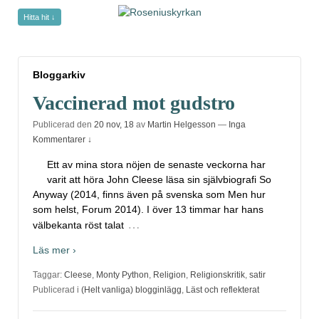
Hitta hit ↓
Bloggarkiv
Bloggarkiv
Vaccinerad mot gudstro
Publicerad den
20 nov, 18
av
Martin Helgesson
—
Inga
Kommentarer ↓
Ett av mina stora nöjen de senaste veckorna har
varit att höra John Cleese läsa sin självbiografi So
Anyway (2014, finns även på svenska som Men hur
som helst, Forum 2014). I över 13 timmar har hans
…
välbekanta röst talat
Läs mer ›
Taggar:
Cleese
,
Monty Python
,
Religion
,
Religionskritik
,
satir
Publicerad i
(Helt vanliga) blogginlägg
,
Läst och reflekterat