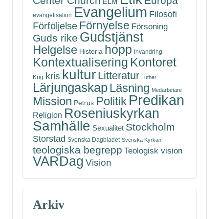
Center Church
Europa
ELM
Evangelium
Filosofi
evangelisation
Förnyelse
Förföljelse
Försoning
Gudstjänst
Guds rike
hopp
Helgelse
Historia
Invandring
Kontoret
Kontextualisering
kultur
Litteratur
kris
Krig
Luther
Lärjungaskap
Läsning
Medarbetare
Predikan
Politik
Mission
Petrus
Roseniuskyrkan
Religion
Samhälle
Stockholm
Sexualitet
Storstad
Svenska Dagbladet
Svenska Kyrkan
teologiska begrepp
Teologisk vision
VARDag
Vision
Arkiv