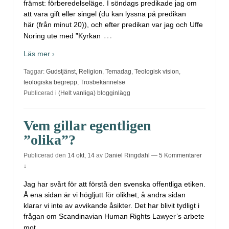
främst: förberedelseläge. I söndags predikade jag om
att vara gift eller singel (du kan lyssna på predikan
här (från minut 20)), och efter predikan var jag och Uffe
…
Noring ute med ”Kyrkan
Läs mer ›
Taggar:
Gudstjänst
,
Religion
,
Temadag
,
Teologisk vision
,
teologiska begrepp
,
Trosbekännelse
Publicerad i
(Helt vanliga) blogginlägg
Vem gillar egentligen
”olika”?
Publicerad den
14 okt, 14
av
Daniel Ringdahl
—
5 Kommentarer
↓
Jag har svårt för att förstå den svenska offentliga etiken.
Å ena sidan är vi högljutt för olikhet; å andra sidan
klarar vi inte av avvikande åsikter. Det har blivit tydligt i
frågan om Scandinavian Human Rights Lawyer’s arbete
…
mot