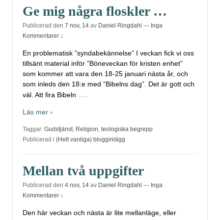
Ge mig några floskler …
Publicerad den
7 nov, 14
av
Daniel Ringdahl
—
Inga
Kommentarer ↓
En problematisk ”syndabekännelse” I veckan fick vi oss
tillsänt material inför ”Böneveckan för kristen enhet”
som kommer att vara den 18-25 januari nästa år, och
som inleds den 18:e med ”Bibelns dag”. Det är gott och
…
väl. Att fira Bibeln
Läs mer ›
Taggar:
Gudstjänst
,
Religion
,
teologiska begrepp
Publicerad i
(Helt vanliga) blogginlägg
Mellan två uppgifter
Publicerad den
4 nov, 14
av
Daniel Ringdahl
—
Inga
Kommentarer ↓
Den här veckan och nästa är lite mellanläge, eller