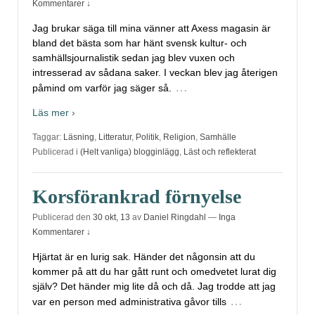
Kommentarer ↓
Jag brukar säga till mina vänner att Axess magasin är
bland det bästa som har hänt svensk kultur- och
samhällsjournalistik sedan jag blev vuxen och
intresserad av sådana saker. I veckan blev jag återigen
…
påmind om varför jag säger så.
Läs mer ›
Taggar:
Läsning
,
Litteratur
,
Politik
,
Religion
,
Samhälle
Publicerad i
(Helt vanliga) blogginlägg
,
Läst och reflekterat
Korsförankrad förnyelse
Publicerad den
30 okt, 13
av
Daniel Ringdahl
—
Inga
Kommentarer ↓
Hjärtat är en lurig sak. Händer det någonsin att du
kommer på att du har gått runt och omedvetet lurat dig
själv? Det händer mig lite då och då. Jag trodde att jag
…
var en person med administrativa gåvor tills