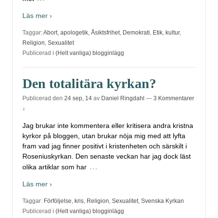
Läs mer ›
Taggar:
Abort
,
apologetik
,
Åsiktsfrihet
,
Demokrati
,
Etik
,
kultur
,
Religion
,
Sexualitet
Publicerad i
(Helt vanliga) blogginlägg
Den totalitära kyrkan?
Publicerad den
24 sep, 14
av
Daniel Ringdahl
—
3 Kommentarer
↓
Jag brukar inte kommentera eller kritisera andra kristna
kyrkor på bloggen, utan brukar nöja mig med att lyfta
fram vad jag finner positivt i kristenheten och särskilt i
Roseniuskyrkan. Den senaste veckan har jag dock läst
…
olika artiklar som har
Läs mer ›
Taggar:
Förföljelse
,
kris
,
Religion
,
Sexualitet
,
Svenska Kyrkan
Publicerad i
(Helt vanliga) blogginlägg