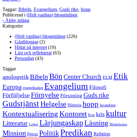
Taggar:
Bibeln
,
Evangelium
,
Guds rike
,
hopp
Publicerad i
(Helt vanliga) blogginlägg
‹ Äldre inlägg
Kategorier
(Helt vanliga) blogginlägg
(226)
Gästbloggar
(2)
Hittat på internet
(19)
Läst och reflekterat
(63)
Personligt
(43)
Taggar
Etik
Bön
Bibeln
Center Church
apologetik
ELM
Evangelium
Europa
Filosofi
evangelisation
Förnyelse
Guds rike
Förföljelse
Försoning
Gudstjänst
Helgelse
hopp
Historia
Invandring
kultur
Kontextualisering
Kontoret
kris
Krig
Lärjungaskap
Läsning
Litteratur
Luther
Medarbetare
Predikan
Politik
Mission
Religion
Petrus