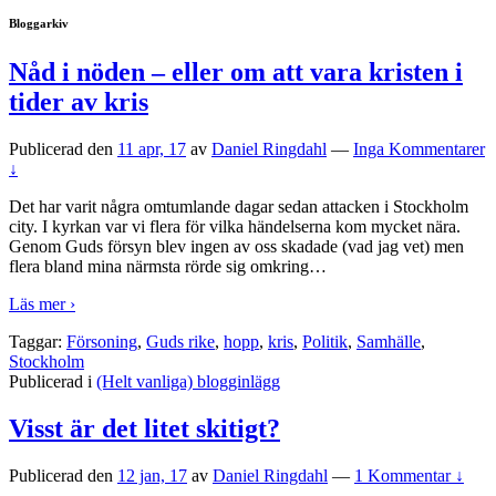
Bloggarkiv
Nåd i nöden – eller om att vara kristen i
tider av kris
Publicerad den
11 apr, 17
av
Daniel Ringdahl
—
Inga Kommentarer
↓
Det har varit några omtumlande dagar sedan attacken i Stockholm
city. I kyrkan var vi flera för vilka händelserna kom mycket nära.
Genom Guds försyn blev ingen av oss skadade (vad jag vet) men
flera bland mina närmsta rörde sig omkring
…
Läs mer ›
Taggar:
Försoning
,
Guds rike
,
hopp
,
kris
,
Politik
,
Samhälle
,
Stockholm
Publicerad i
(Helt vanliga) blogginlägg
Visst är det litet skitigt?
Publicerad den
12 jan, 17
av
Daniel Ringdahl
—
1 Kommentar ↓