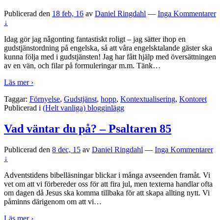
Publicerad den
18 feb, 16
av
Daniel Ringdahl
—
Inga Kommentarer
↓
Idag gör jag någonting fantastiskt roligt – jag sätter ihop en
gudstjänstordning på engelska, så att våra engelsktalande gäster ska
kunna följa med i gudstjänsten! Jag har fått hjälp med översättningen
av en vän, och filar på formuleringar m.m. Tänk
…
Läs mer ›
Taggar:
Förnyelse
,
Gudstjänst
,
hopp
,
Kontextualisering
,
Kontoret
Publicerad i
(Helt vanliga) blogginlägg
Vad väntar du på? – Psaltaren 85
Publicerad den
8 dec, 15
av
Daniel Ringdahl
—
Inga Kommentarer
↓
Adventstidens bibelläsningar blickar i många avseenden framåt. Vi
vet om att vi förbereder oss för att fira jul, men texterna handlar ofta
om dagen då Jesus ska komma tillbaka för att skapa allting nytt. Vi
påminns därigenom om att vi
…
Läs mer ›