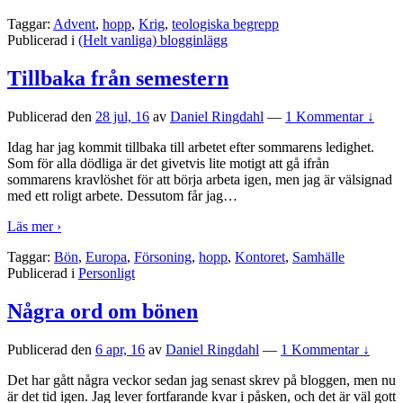
Taggar:
Advent
,
hopp
,
Krig
,
teologiska begrepp
Publicerad i
(Helt vanliga) blogginlägg
Tillbaka från semestern
Publicerad den
28 jul, 16
av
Daniel Ringdahl
—
1 Kommentar ↓
Idag har jag kommit tillbaka till arbetet efter sommarens ledighet.
Som för alla dödliga är det givetvis lite motigt att gå ifrån
sommarens kravlöshet för att börja arbeta igen, men jag är välsignad
med ett roligt arbete. Dessutom får jag
…
Läs mer ›
Taggar:
Bön
,
Europa
,
Försoning
,
hopp
,
Kontoret
,
Samhälle
Publicerad i
Personligt
Några ord om bönen
Publicerad den
6 apr, 16
av
Daniel Ringdahl
—
1 Kommentar ↓
Det har gått några veckor sedan jag senast skrev på bloggen, men nu
är det tid igen. Jag lever fortfarande kvar i påsken, och det är väl gott