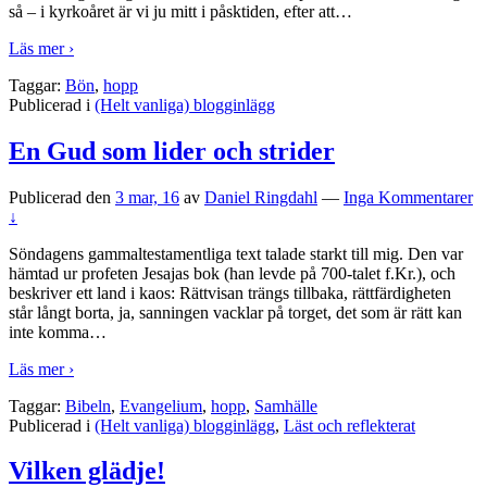
så – i kyrkoåret är vi ju mitt i påsktiden, efter att
…
Läs mer ›
Taggar:
Bön
,
hopp
Publicerad i
(Helt vanliga) blogginlägg
En Gud som lider och strider
Publicerad den
3 mar, 16
av
Daniel Ringdahl
—
Inga Kommentarer
↓
Söndagens gammaltestamentliga text talade starkt till mig. Den var
hämtad ur profeten Jesajas bok (han levde på 700-talet f.Kr.), och
beskriver ett land i kaos: Rättvisan trängs tillbaka, rättfärdigheten
står långt borta, ja, sanningen vacklar på torget, det som är rätt kan
inte komma
…
Läs mer ›
Taggar:
Bibeln
,
Evangelium
,
hopp
,
Samhälle
Publicerad i
(Helt vanliga) blogginlägg
,
Läst och reflekterat
Vilken glädje!