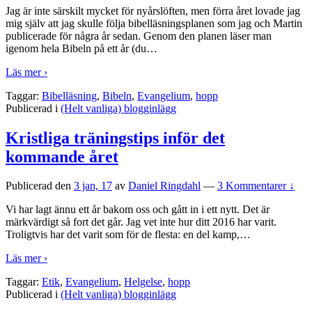
Jag är inte särskilt mycket för nyårslöften, men förra året lovade jag
mig själv att jag skulle följa bibelläsningsplanen som jag och Martin
publicerade för några år sedan. Genom den planen läser man
igenom hela Bibeln på ett år (du
…
Läs mer ›
Taggar:
Bibelläsning
,
Bibeln
,
Evangelium
,
hopp
Publicerad i
(Helt vanliga) blogginlägg
Kristliga träningstips inför det
kommande året
Publicerad den
3 jan, 17
av
Daniel Ringdahl
—
3 Kommentarer ↓
Vi har lagt ännu ett år bakom oss och gått in i ett nytt. Det är
märkvärdigt så fort det går. Jag vet inte hur ditt 2016 har varit.
Troligtvis har det varit som för de flesta: en del kamp,
…
Läs mer ›
Taggar:
Etik
,
Evangelium
,
Helgelse
,
hopp
Publicerad i
(Helt vanliga) blogginlägg