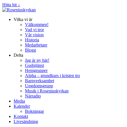
Hitta hit ↓
Vilka vi är
Välkommen!
Vad vi tror
Vår vision
Historia
Medarbetare
Blogg
Delta
Jag är ny här!
Gudstjänst
Hemgrupper
Alpha – grundkurs i kristen tro
Barnverksamhet
Ungdomsgrupp
Musik i Roseniuskyrkan
Närradio
Media
Kalender
Bokningar
Kontakt
Livesändning