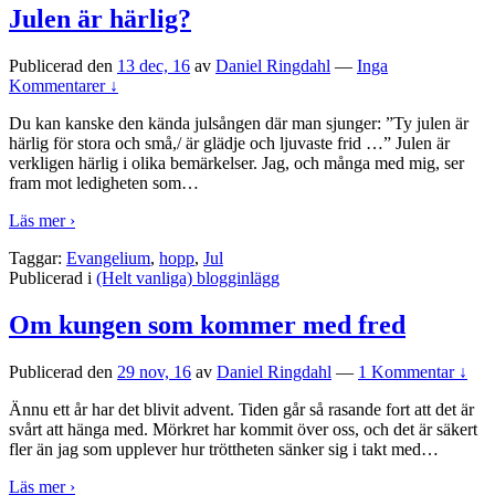
Julen är härlig?
Publicerad den
13 dec, 16
av
Daniel Ringdahl
—
Inga
Kommentarer ↓
Du kan kanske den kända julsången där man sjunger: ”Ty julen är
härlig för stora och små,/ är glädje och ljuvaste frid …” Julen är
verkligen härlig i olika bemärkelser. Jag, och många med mig, ser
fram mot ledigheten som
…
Läs mer ›
Taggar:
Evangelium
,
hopp
,
Jul
Publicerad i
(Helt vanliga) blogginlägg
Om kungen som kommer med fred
Publicerad den
29 nov, 16
av
Daniel Ringdahl
—
1 Kommentar ↓
Ännu ett år har det blivit advent. Tiden går så rasande fort att det är
svårt att hänga med. Mörkret har kommit över oss, och det är säkert
fler än jag som upplever hur tröttheten sänker sig i takt med
…
Läs mer ›