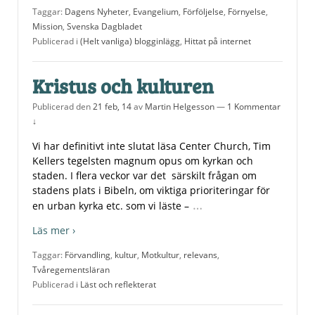
Taggar:
Dagens Nyheter
,
Evangelium
,
Förföljelse
,
Förnyelse
,
Mission
,
Svenska Dagbladet
Publicerad i
(Helt vanliga) blogginlägg
,
Hittat på internet
Kristus och kulturen
Publicerad den
21 feb, 14
av
Martin Helgesson
—
1 Kommentar
↓
Vi har definitivt inte slutat läsa Center Church, Tim
Kellers tegelsten magnum opus om kyrkan och
staden. I flera veckor var det särskilt frågan om
stadens plats i Bibeln, om viktiga prioriteringar för
…
en urban kyrka etc. som vi läste –
Läs mer ›
Taggar:
Förvandling
,
kultur
,
Motkultur
,
relevans
,
Tvåregementsläran
Publicerad i
Läst och reflekterat