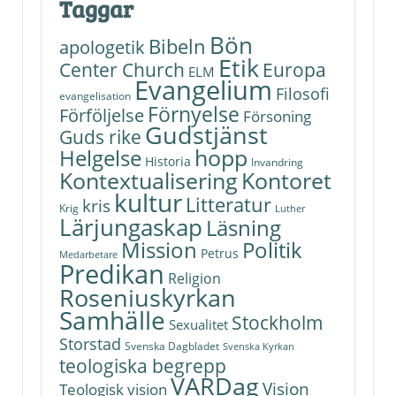
Taggar
Bön
Bibeln
apologetik
Etik
Center Church
Europa
ELM
Evangelium
Filosofi
evangelisation
Förnyelse
Förföljelse
Försoning
Gudstjänst
Guds rike
hopp
Helgelse
Historia
Invandring
Kontoret
Kontextualisering
kultur
Litteratur
kris
Krig
Luther
Lärjungaskap
Läsning
Politik
Mission
Petrus
Medarbetare
Predikan
Religion
Roseniuskyrkan
Samhälle
Stockholm
Sexualitet
Storstad
Svenska Dagbladet
Svenska Kyrkan
teologiska begrepp
VARDag
Vision
Teologisk vision