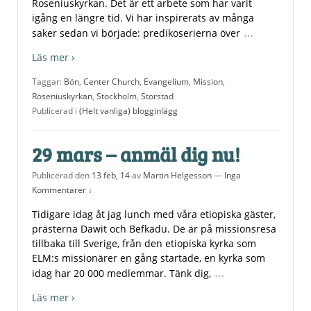
Roseniuskyrkan. Det är ett arbete som har varit
igång en längre tid. Vi har inspirerats av många
…
saker sedan vi började: predikoserierna över
Läs mer ›
Taggar:
Bön
,
Center Church
,
Evangelium
,
Mission
,
Roseniuskyrkan
,
Stockholm
,
Storstad
Publicerad i
(Helt vanliga) blogginlägg
29 mars – anmäl dig nu!
Publicerad den
13 feb, 14
av
Martin Helgesson
—
Inga
Kommentarer ↓
Tidigare idag åt jag lunch med våra etiopiska gäster,
prästerna Dawit och Befkadu. De är på missionsresa
tillbaka till Sverige, från den etiopiska kyrka som
ELM:s missionärer en gång startade, en kyrka som
…
idag har 20 000 medlemmar. Tänk dig,
Läs mer ›