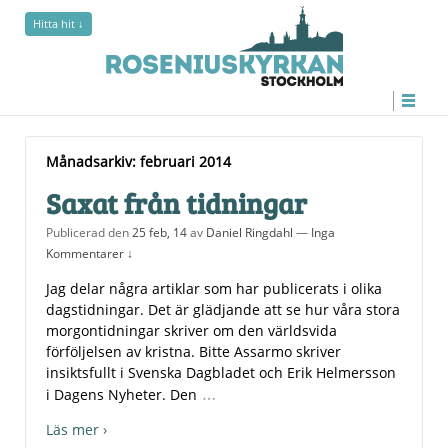
Hitta hit ↓
Månadsarkiv:
februari 2014
Månadsarkiv:
februari 2014
Saxat från tidningar
Publicerad den
25 feb, 14
av
Daniel Ringdahl
—
Inga
Kommentarer ↓
Jag delar några artiklar som har publicerats i olika
dagstidningar. Det är glädjande att se hur våra stora
morgontidningar skriver om den världsvida
förföljelsen av kristna. Bitte Assarmo skriver
insiktsfullt i Svenska Dagbladet och Erik Helmersson
…
i Dagens Nyheter. Den
Läs mer ›