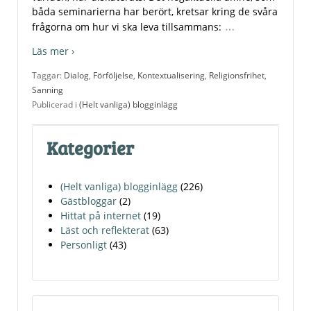
båda seminarierna har berört, kretsar kring de svåra
…
frågorna om hur vi ska leva tillsammans:
Läs mer ›
Taggar:
Dialog
,
Förföljelse
,
Kontextualisering
,
Religionsfrihet
,
Sanning
Publicerad i
(Helt vanliga) blogginlägg
Kategorier
(Helt vanliga) blogginlägg
(226)
Gästbloggar
(2)
Hittat på internet
(19)
Läst och reflekterat
(63)
Personligt
(43)