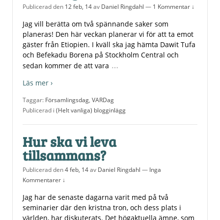
Publicerad den
12 feb, 14
av
Daniel Ringdahl
—
1 Kommentar ↓
Jag vill berätta om två spännande saker som
planeras! Den här veckan planerar vi för att ta emot
gäster från Etiopien. I kväll ska jag hämta Dawit Tufa
och Befekadu Borena på Stockholm Central och
…
sedan kommer de att vara
Läs mer ›
Taggar:
Församlingsdag
,
VARDag
Publicerad i
(Helt vanliga) blogginlägg
Hur ska vi leva
tillsammans?
Publicerad den
4 feb, 14
av
Daniel Ringdahl
—
Inga
Kommentarer ↓
Jag har de senaste dagarna varit med på två
seminarier där den kristna tron, och dess plats i
världen, har diskuterats. Det högaktuella ämne, som