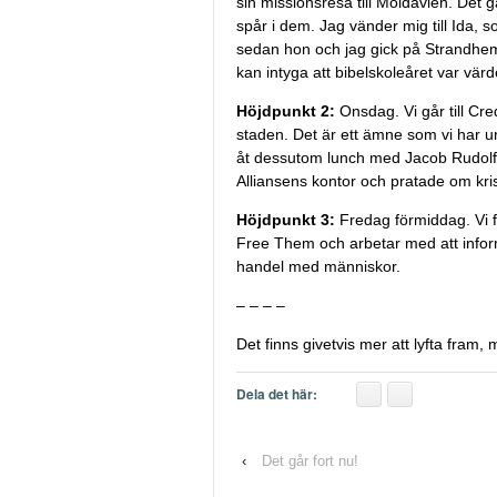
sin missionsresa till Moldavien. Det g
spår i dem. Jag vänder mig till Ida, 
sedan hon och jag gick på Strandhems 
kan intyga att bibelskoleåret var värde
Höjdpunkt 2:
Onsdag. Vi går till Cr
staden. Det är ett ämne som vi har u
åt dessutom lunch med Jacob Rudol
Alliansens kontor och pratade om kr
Höjdpunkt 3:
Fredag förmiddag. Vi f
Free Them och arbetar med att infor
handel med människor.
– – – –
Det finns givetvis mer att lyfta fram
Dela det här:
‹
Det går fort nu!