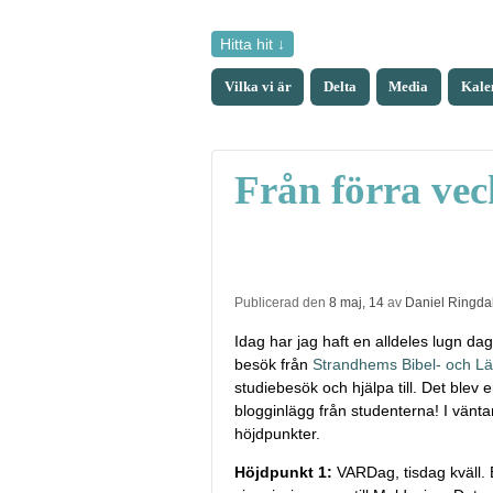
Hitta hit ↓
Vilka vi är
Delta
Media
Kale
Från förra ve
Publicerad den
8 maj, 14
av
Daniel Ringda
Idag har jag haft en alldeles lugn da
besök från
Strandhems Bibel- och Lä
studiebesök och hjälpa till. Det blev
blogginlägg från studenterna! I vänta
höjdpunkter.
Höjdpunkt 1:
VARDag, tisdag kväll. 