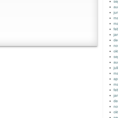
se
au
ju
ma
ma
fe
ja
de
no
ok
se
au
ju
ma
ap
ma
fe
ja
de
no
ok
se