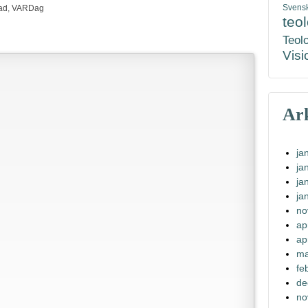
Svens
ad
,
VARDag
teo
Teol
Visi
Ar
ja
ja
ja
ja
no
ap
ap
ma
fe
de
no