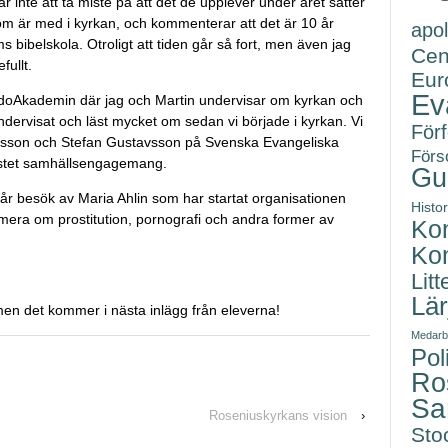
år inte att ta miste på att det de upplever under året sätter
som är med i kyrkan, och kommenterar att det är 10 år
apol
bibelskola. Otroligt att tiden går så fort, men även jag
Cen
fullt.
Eur
Ev
edoAkademin där jag och Martin undervisar om kyrkan och
ndervisat och läst mycket om sedan vi började i kyrkan. Vi
Förf
fsson och Stefan Gustavsson på Svenska Evangeliska
Förs
istet samhällsengagemang.
Gu
år besök av Maria Ahlin som har startat organisationen
Histor
mera om prostitution, pornografi och andra former av
Kon
Kon
Litt
Lä
, men det kommer i nästa inlägg från eleverna!
Medarb
Poli
Ro
Sa
Roseniuskyrkans vision
›
Sto