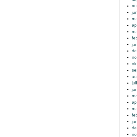
au
ju
ma
ap
ma
fe
ja
de
no
ok
se
au
ju
ju
ma
ap
ma
fe
ja
de
no