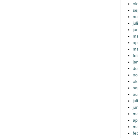
ok
se
au
ju
ju
ma
ap
ma
fe
ja
de
no
ok
se
au
ju
ju
ma
ap
ma
fe