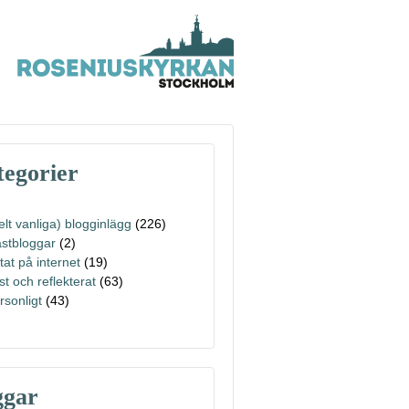
egorier
elt vanliga) blogginlägg
(226)
stbloggar
(2)
ttat på internet
(19)
st och reflekterat
(63)
rsonligt
(43)
ggar