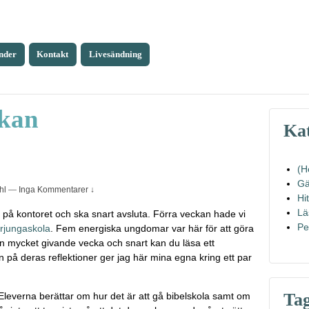
nder
Kontakt
Livesändning
ckan
Kat
(H
Gä
hl
—
Inga Kommentarer ↓
Hi
Lä
g på kontoret och ska snart avsluta. Förra veckan hade vi
Pe
rjungaskola
. Fem energiska ungdomar var här för att göra
 en mycket givande vecka och snart kan du läsa ett
n på deras reflektioner ger jag här mina egna kring ett par
Ta
Eleverna berättar om hur det är att gå bibelskola samt om