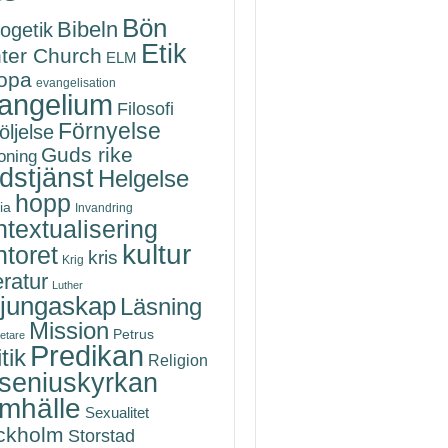
Bön
Bibeln
ogetik
Etik
ter Church
ELM
opa
evangelisation
angelium
Filosofi
Förnyelse
öljelse
Guds rike
oning
dstjänst
Helgelse
hopp
ia
Invandring
textualisering
kultur
toret
kris
Krig
eratur
Luther
rjungaskap
Läsning
Mission
Petrus
etare
Predikan
tik
Religion
seniuskyrkan
mhälle
Sexualitet
ckholm
Storstad