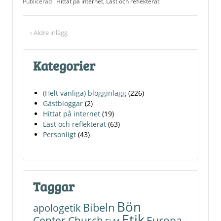
Publicerad i
Hittat på internet
,
Läst och reflekterat
‹ Äldre inlägg
Kategorier
(Helt vanliga) blogginlägg
(226)
Gästbloggar
(2)
Hittat på internet
(19)
Läst och reflekterat
(63)
Personligt
(43)
Taggar
Bön
Bibeln
apologetik
Etik
Center Church
Europa