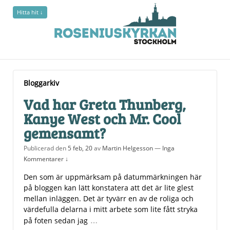
Hitta hit ↓
Bloggarkiv
Bloggarkiv
Vad har Greta Thunberg,
Kanye West och Mr. Cool
gemensamt?
Publicerad den
5 feb, 20
av
Martin Helgesson
—
Inga
Kommentarer ↓
Den som är uppmärksam på datummärkningen här
på bloggen kan lätt konstatera att det är lite glest
mellan inläggen. Det är tyvärr en av de roliga och
värdefulla delarna i mitt arbete som lite fått stryka
…
på foten sedan jag