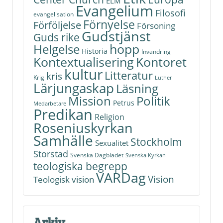
ELM
Evangelium
Filosofi
evangelisation
Förnyelse
Förföljelse
Försoning
Gudstjänst
Guds rike
hopp
Helgelse
Historia
Invandring
Kontoret
Kontextualisering
kultur
Litteratur
kris
Krig
Luther
Lärjungaskap
Läsning
Politik
Mission
Petrus
Medarbetare
Predikan
Religion
Roseniuskyrkan
Samhälle
Stockholm
Sexualitet
Storstad
Svenska Dagbladet
Svenska Kyrkan
teologiska begrepp
VARDag
Vision
Teologisk vision
Arkiv