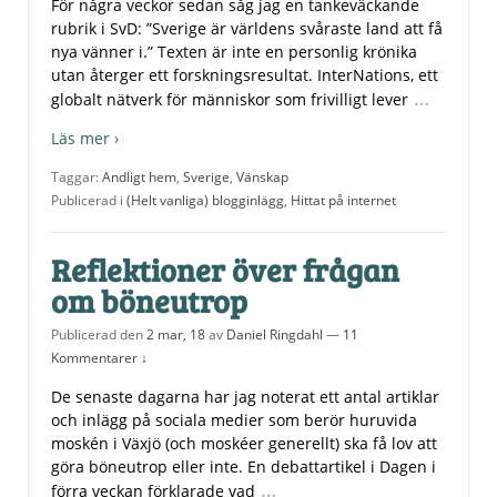
För några veckor sedan såg jag en tankeväckande
rubrik i SvD: ”Sverige är världens svåraste land att få
nya vänner i.” Texten är inte en personlig krönika
utan återger ett forskningsresultat. InterNations, ett
…
globalt nätverk för människor som frivilligt lever
Läs mer ›
Taggar:
Andligt hem
,
Sverige
,
Vänskap
Publicerad i
(Helt vanliga) blogginlägg
,
Hittat på internet
Reflektioner över frågan
om böneutrop
Publicerad den
2 mar, 18
av
Daniel Ringdahl
—
11
Kommentarer ↓
De senaste dagarna har jag noterat ett antal artiklar
och inlägg på sociala medier som berör huruvida
moskén i Växjö (och moskéer generellt) ska få lov att
göra böneutrop eller inte. En debattartikel i Dagen i
…
förra veckan förklarade vad