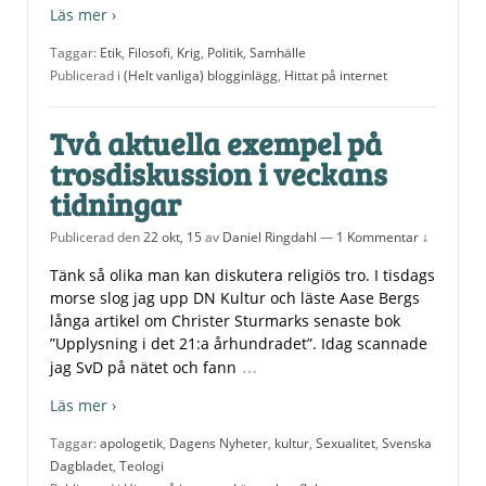
Läs mer ›
Taggar:
Etik
,
Filosofi
,
Krig
,
Politik
,
Samhälle
Publicerad i
(Helt vanliga) blogginlägg
,
Hittat på internet
Två aktuella exempel på
trosdiskussion i veckans
tidningar
Publicerad den
22 okt, 15
av
Daniel Ringdahl
—
1 Kommentar ↓
Tänk så olika man kan diskutera religiös tro. I tisdags
morse slog jag upp DN Kultur och läste Aase Bergs
långa artikel om Christer Sturmarks senaste bok
”Upplysning i det 21:a århundradet”. Idag scannade
…
jag SvD på nätet och fann
Läs mer ›
Taggar:
apologetik
,
Dagens Nyheter
,
kultur
,
Sexualitet
,
Svenska
Dagbladet
,
Teologi