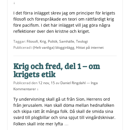
↓
I det förra inlägget skrev jag om principer för krigets
filosofi och förespråkade en teori om rättfärdigt krig
före pacifism. I det här inlägget vill jag göra några
reflektioner över den kristne och kriget.
Taggar:
Filosofi
,
Krig
,
Politik
,
Samhälle
,
Teologi
Publicerad i
(Helt vanliga) blogginlägg
,
Hittat på internet
Krig och fred, del 1 – om
krigets etik
Publicerad den
12 nov, 15
av
Daniel Ringdahl
—
Inga
Kommentarer ↓
Ty undervisning skall gå ut från Sion, Herrens ord
från Jerusalem. Han skall döma mellan hednafolken
och skipa rätt åt många folk. Då skall de smida sina
svärd till plogbillar och sina spjut till vingårdsknivar.
…
Folken skall inte mer lyfta