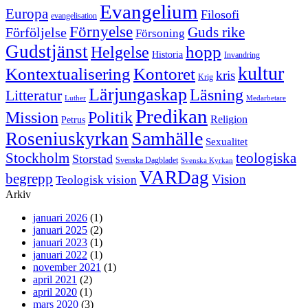
Evangelium
Europa
Filosofi
evangelisation
Förnyelse
Guds rike
Förföljelse
Försoning
Gudstjänst
Helgelse
hopp
Historia
Invandring
kultur
Kontextualisering
Kontoret
kris
Krig
Lärjungaskap
Läsning
Litteratur
Luther
Medarbetare
Predikan
Politik
Mission
Religion
Petrus
Samhälle
Roseniuskyrkan
Sexualitet
Stockholm
teologiska
Storstad
Svenska Dagbladet
Svenska Kyrkan
VARDag
begrepp
Vision
Teologisk vision
Arkiv
januari 2026
(1)
januari 2025
(2)
januari 2023
(1)
januari 2022
(1)
november 2021
(1)
april 2021
(2)
april 2020
(1)
mars 2020
(3)