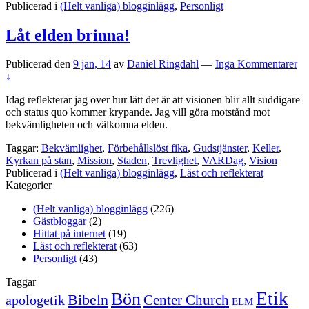
Publicerad i
(Helt vanliga) blogginlägg
,
Personligt
Låt elden brinna!
Publicerad den
9 jan, 14
av
Daniel Ringdahl
—
Inga Kommentarer
↓
Idag reflekterar jag över hur lätt det är att visionen blir allt suddigare
och status quo kommer krypande. Jag vill göra motstånd mot
bekvämligheten och välkomna elden.
Taggar:
Bekvämlighet
,
Förbehållslöst fika
,
Gudstjänster
,
Keller
,
Kyrkan på stan
,
Mission
,
Staden
,
Trevlighet
,
VARDag
,
Vision
Publicerad i
(Helt vanliga) blogginlägg
,
Läst och reflekterat
Kategorier
(Helt vanliga) blogginlägg
(226)
Gästbloggar
(2)
Hittat på internet
(19)
Läst och reflekterat
(63)
Personligt
(43)
Taggar
Etik
Bön
Bibeln
Center Church
apologetik
ELM