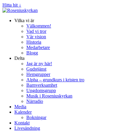
Hitta hit ↓
Vilka vi är
Välkommen!
Vad vi tror
Vår vision
Historia
Medarbetare
Blogg
Delta
Jag är ny här!
Gudstjänst
Hemgrupper
Alpha – grundkurs i kristen tro
Barnverksamhet
Ungdomsgrupp
Musik i Roseniuskyrkan
Närradio
Media
Kalender
Bokningar
Kontakt
Livesändning