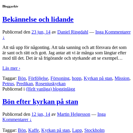
Bloggarkiv
Bekännelse och lidande
Publicerad den
23 jun, 14
av
Daniel Ringdahl
—
Inga Kommentarer
↓
Att stå upp för någonting. Att tala sanning och att försvara det som
är sant och rätt och gott. Jag antar att vi är många som längtar efter
mod till det. Det är så frigörande och styrkande att se exempel
…
Läs mer ›
Taggar:
Bön
,
Förföljelse
,
Försoning
,
hopp
,
Kyrkan på stan
,
Mission
,
Petrus
,
Predikan
,
Roseniuskyrkan
Publicerad i
(Helt vanliga) blogginlägg
Bön efter kyrkan på stan
Publicerad den
12 jan, 14
av
Martin Helgesson
—
Inga
Kommentarer ↓
Taggar:
Bön
,
Kaffe
,
Kyrkan på stan
,
Lapp
,
Stockholm