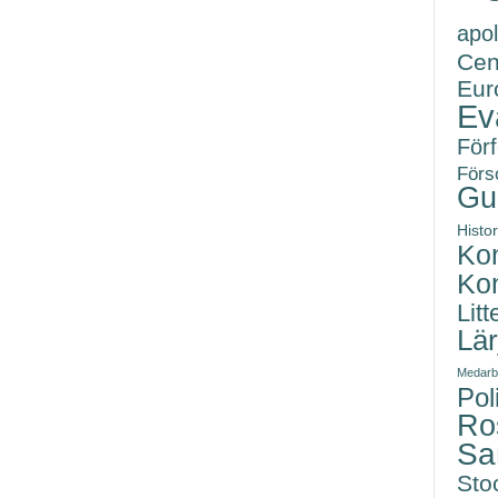
apol
Cen
Eur
Ev
Förf
Förs
Gu
Histor
Kon
Kon
Litt
Lä
Medarb
Poli
Ro
Sa
Sto