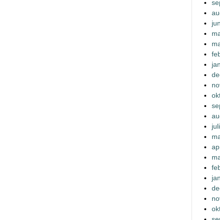
se
au
ju
ma
ma
fe
ja
de
no
ok
se
au
ju
ma
ap
ma
fe
ja
de
no
ok
se