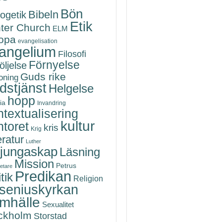
Bön
Bibeln
ogetik
Etik
ter Church
ELM
opa
evangelisation
angelium
Filosofi
Förnyelse
öljelse
Guds rike
oning
dstjänst
Helgelse
hopp
ia
Invandring
textualisering
kultur
toret
kris
Krig
eratur
Luther
rjungaskap
Läsning
Mission
Petrus
etare
Predikan
tik
Religion
seniuskyrkan
mhälle
Sexualitet
ckholm
Storstad