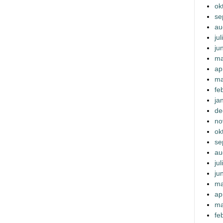
ok
se
au
ju
ju
ma
ap
ma
fe
ja
de
no
ok
se
au
ju
ju
ma
ap
ma
fe