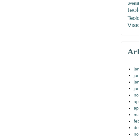
Svens
teo
Teol
Visi
Ar
ja
ja
ja
ja
no
ap
ap
ma
fe
de
no