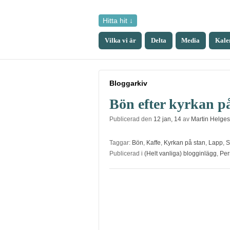
Hitta hit ↓
Vilka vi är
Delta
Media
Kale
Bloggarkiv
Bön efter kyrkan p
Publicerad den
12 jan, 14
av
Martin Helge
Taggar:
Bön
,
Kaffe
,
Kyrkan på stan
,
Lapp
,
S
Publicerad i
(Helt vanliga) blogginlägg
,
Per