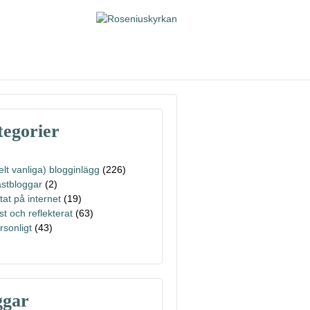
egorier
elt vanliga) blogginlägg
(226)
stbloggar
(2)
ttat på internet
(19)
st och reflekterat
(63)
rsonligt
(43)
ggar