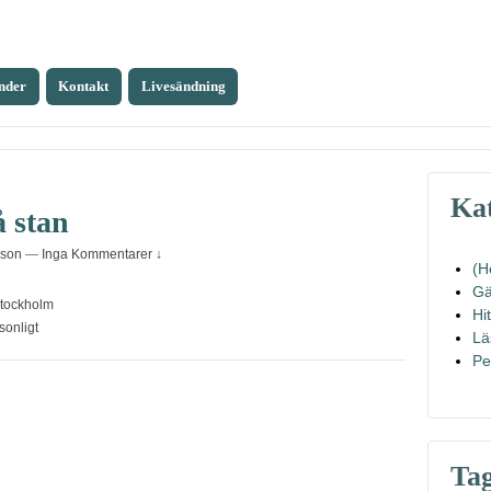
nder
Kontakt
Livesändning
Kat
å stan
sson
—
Inga Kommentarer ↓
(H
Gä
tockholm
Hi
sonligt
Lä
Pe
Ta