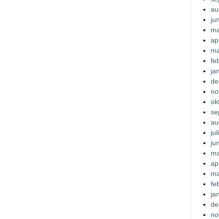
au
ju
ma
ap
ma
fe
ja
de
no
ok
se
au
ju
ju
ma
ap
ma
fe
ja
de
no