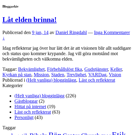
Bloggarkiv
Låt elden brinna!
Publicerad den
9 jan, 14
av
Daniel Ringdahl
—
Inga Kommentarer
↓
Idag reflekterar jag över hur lätt det är att visionen blir allt suddigare
och status quo kommer krypande. Jag vill göra motstånd mot
bekvämligheten och välkomna elden.
Taggar:
Bekvämlighet
,
Förbehållslöst fika
,
Gudstjänster
,
Keller
,
Kyrkan på stan
,
Mission
,
Staden
,
Trevlighet
,
VARDag
,
Vision
Publicerad i
(Helt vanliga) blogginlägg
,
Läst och reflekterat
Kategorier
(Helt vanliga) blogginlägg
(226)
Gästbloggar
(2)
Hittat på internet
(19)
Läst och reflekterat
(63)
Personligt
(43)
Taggar
Etik