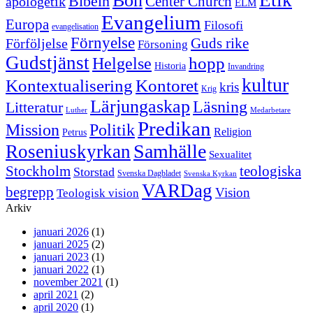
Bön
Bibeln
Center Church
apologetik
ELM
Evangelium
Europa
Filosofi
evangelisation
Förnyelse
Guds rike
Förföljelse
Försoning
Gudstjänst
Helgelse
hopp
Historia
Invandring
kultur
Kontextualisering
Kontoret
kris
Krig
Lärjungaskap
Läsning
Litteratur
Luther
Medarbetare
Predikan
Politik
Mission
Religion
Petrus
Samhälle
Roseniuskyrkan
Sexualitet
Stockholm
teologiska
Storstad
Svenska Dagbladet
Svenska Kyrkan
VARDag
begrepp
Vision
Teologisk vision
Arkiv
januari 2026
(1)
januari 2025
(2)
januari 2023
(1)
januari 2022
(1)
november 2021
(1)
april 2021
(2)
april 2020
(1)