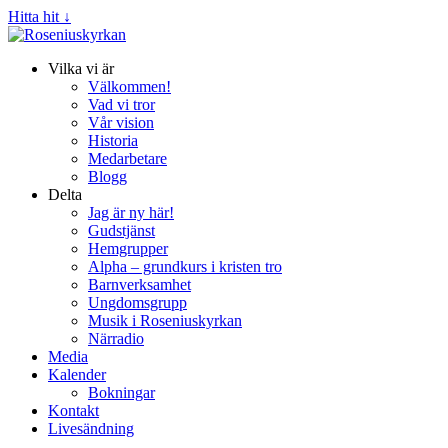
Hitta hit ↓
Vilka vi är
Välkommen!
Vad vi tror
Vår vision
Historia
Medarbetare
Blogg
Delta
Jag är ny här!
Gudstjänst
Hemgrupper
Alpha – grundkurs i kristen tro
Barnverksamhet
Ungdomsgrupp
Musik i Roseniuskyrkan
Närradio
Media
Kalender
Bokningar
Kontakt
Livesändning