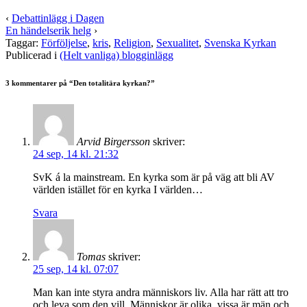
‹
Debattinlägg i Dagen
En händelserik helg
›
Taggar:
Förföljelse
,
kris
,
Religion
,
Sexualitet
,
Svenska Kyrkan
Publicerad i
(Helt vanliga) blogginlägg
3 kommentarer på “
Den totalitära kyrkan?
”
Arvid Birgersson
skriver:
24 sep, 14 kl. 21:32
SvK á la mainstream. En kyrka som är på väg att bli AV
världen istället för en kyrka I världen…
Svara
Tomas
skriver:
25 sep, 14 kl. 07:07
Man kan inte styra andra människors liv. Alla har rätt att tro
och leva som den vill. Människor är olika, vissa är män och