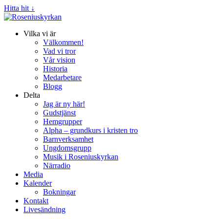
Hitta hit ↓
Vilka vi är
Välkommen!
Vad vi tror
Vår vision
Historia
Medarbetare
Blogg
Delta
Jag är ny här!
Gudstjänst
Hemgrupper
Alpha – grundkurs i kristen tro
Barnverksamhet
Ungdomsgrupp
Musik i Roseniuskyrkan
Närradio
Media
Kalender
Bokningar
Kontakt
Livesändning