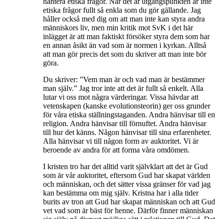
hantera etiska frågor. När det är utgångspunkten är inte
etiska frågor fullt så enkla som du gör gällande. Jag
håller också med dig om att man inte kan styra andra
människors liv, men min kritik mot SvK i det här
inlägget är att man faktiskt försöker styra dem som har
en annan åsikt än vad som är normen i kyrkan. Alltså
att man gör precis det som du skriver att man inte bör
göra.
Du skriver: ”Vem man är och vad man är bestämmer
man själv.” Jag tror inte att det är fullt så enkelt. Alla
lutar vi oss mot några värderingar. Vissa hävdar att
vetenskapen (kanske evolutionsteorin) ger oss grunder
för våra etiska ställningstaganden. Andra hänvisar till en
religion. Andra hänvisar till förnuftet. Andra hänvisar
till hur det känns. Någon hänvisar till sina erfarenheter.
Alla hänvisar vi till någon form av auktoritet. Vi är
beroende av andra för att forma våra omdömen.
I kristen tro har det alltid varit självklart att det är Gud
som är vår auktoritet, eftersom Gud har skapat världen
och människan, och det sätter vissa gränser för vad jag
kan bestämma om mig själv. Kristna har i alla tider
burits av tron att Gud har skapat människan och att Gud
vet vad som är bäst för henne. Därför finner människan