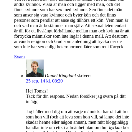
andra kvinnor. Vissa är män och ligger med män, och det
finns kvinnor som har sex med kvinnor. Sen finns det män
som anser sig vara kvinnor och byter kön och det finns
personer som pendlar att anse sig tillhöra ett kön. Vem man är
och vad man är bestämmer man själv. Att sexualiteten endast
är till för ett livslångt förhållande mellan man och kvinna är att
förtrycka människor som inte ingår i denna mall. Att desutom
använda religion och Gud som anledning att trycka ner de
som inte har sex enligt heteronormen låter som rent förryck.
Svara
Daniel Ringdahl
skriver:
25 sep, 14 kl. 08:20
Hej Tomas!
Tack för din respons. Nedan försöker jag svara på ditt
inlägg.
Jag håller med dig om att varje människa har rätt att tro
som hon vill (och att leva som hon vill, så länge det inte
skadar henne eller någon annan), men mitt blogginlägg
handlar inte om etik i allmänhet utan om hur
kyrkan
bör