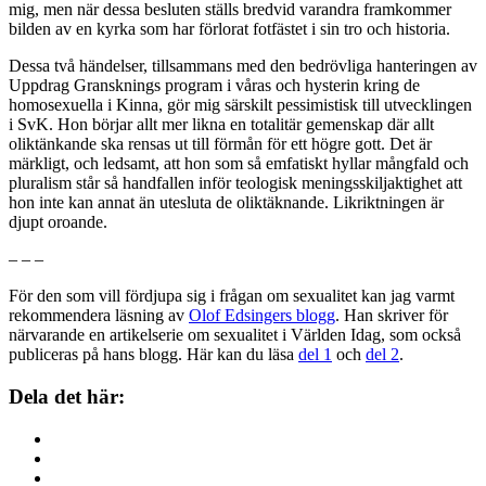
mig, men när dessa besluten ställs bredvid varandra framkommer
bilden av en kyrka som har förlorat fotfästet i sin tro och historia.
Dessa två händelser, tillsammans med den bedrövliga hanteringen av
Uppdrag Gransknings program i våras och hysterin kring de
homosexuella i Kinna, gör mig särskilt pessimistisk till utvecklingen
i SvK. Hon börjar allt mer likna en totalitär gemenskap där allt
oliktänkande ska rensas ut till förmån för ett högre gott. Det är
märkligt, och ledsamt, att hon som så emfatiskt hyllar mångfald och
pluralism står så handfallen inför teologisk meningsskiljaktighet att
hon inte kan annat än utesluta de oliktäknande. Likriktningen är
djupt oroande.
– – –
För den som vill fördjupa sig i frågan om sexualitet kan jag varmt
rekommendera läsning av
Olof Edsingers blogg
. Han skriver för
närvarande en artikelserie om sexualitet i Världen Idag, som också
publiceras på hans blogg. Här kan du läsa
del 1
och
del 2
.
Dela det här: