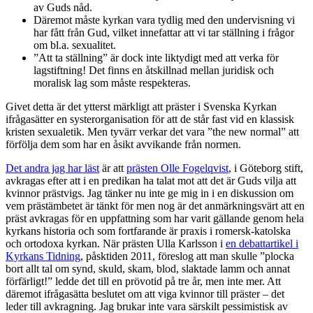
av Guds nåd.
Däremot måste kyrkan vara tydlig med den undervisning vi
har fått från Gud, vilket innefattar att vi tar ställning i frågor
om bl.a. sexualitet.
”Att ta ställning” är dock inte liktydigt med att verka för
lagstiftning! Det finns en åtskillnad mellan juridisk och
moralisk lag som måste respekteras.
Givet detta är det ytterst märkligt att präster i Svenska Kyrkan
ifrågasätter en systerorganisation för att de står fast vid en klassisk
kristen sexualetik. Men tyvärr verkar det vara ”the new normal” att
förfölja dem som har en åsikt avvikande från normen.
Det andra jag har läst
är att
prästen Olle Fogelqvist
, i Göteborg stift,
avkragas efter att i en predikan ha talat mot att det är Guds vilja att
kvinnor prästvigs. Jag tänker nu inte ge mig in i en diskussion om
vem prästämbetet är tänkt för men nog är det anmärkningsvärt att en
präst avkragas för en uppfattning som har varit gällande genom hela
kyrkans historia och som fortfarande är praxis i romersk-katolska
och ortodoxa kyrkan. När prästen Ulla Karlsson i
en debattartikel i
Kyrkans Tidning
, påsktiden 2011, föreslog att man skulle ”plocka
bort allt tal om synd, skuld, skam, blod, slaktade lamm och annat
förfärligt!” ledde det till en prövotid på tre år, men inte mer. Att
däremot ifrågasätta beslutet om att viga kvinnor till präster – det
leder till avkragning. Jag brukar inte vara särskilt pessimistisk av