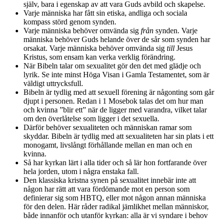
själv, bara i egenskap av att vara Guds avbild och skapelse.
Varje människa har fått sin etiska, andliga och sociala
kompass störd genom synden.
Varje människa behöver omvända sig
från
synden. Varje
människa behöver Guds helande över de sår som synden har
orsakat. Varje människa behöver omvända sig
till
Jesus
Kristus, som ensam kan verka verklig förändring.
När Bibeln talar om sexualitet gör den det med glädje och
lyrik. Se inte minst Höga Visan i Gamla Testamentet, som är
väldigt uttrycksfull.
Bibeln är tydlig med att sexuell förening är någonting som går
djupt i personen. Redan i 1 Mosebok talas det om hur man
och kvinna ”blir ett” när de ligger med varandra, vilket talar
om den överlåtelse som ligger i det sexuella.
Därför behöver sexualiteten och människan ramar som
skyddar. Bibeln är tydlig med att sexualiteten har sin plats i ett
monogamt, livslångt förhållande mellan en man och en
kvinna.
Så har kyrkan lärt i alla tider och så lär hon fortfarande över
hela jorden, utom i några enstaka fall.
Den klassiska kristna synen på sexualitet innebär inte att
någon har rätt att vara fördömande mot en person som
definierar sig som HBTQ, eller mot någon annan människa
för den delen. Här råder radikal jämlikhet mellan människor,
både innanför och utanför kyrkan: alla är vi syndare i behov