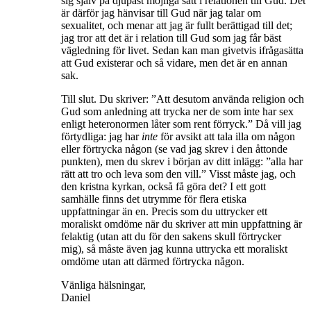
sig själv på djupast möjliga sätt i relationen till Gud. Det
är därför jag hänvisar till Gud när jag talar om
sexualitet, och menar att jag är fullt berättigad till det;
jag tror att det är i relation till Gud som jag får bäst
vägledning för livet. Sedan kan man givetvis ifrågasätta
att Gud existerar och så vidare, men det är en annan
sak.
Till slut. Du skriver: ”Att desutom använda religion och
Gud som anledning att trycka ner de som inte har sex
enligt heteronormen låter som rent förryck.” Då vill jag
förtydliga: jag har
inte
för avsikt att tala illa om någon
eller förtrycka någon (se vad jag skrev i den åttonde
punkten), men du skrev i början av ditt inlägg: ”alla har
rätt att tro och leva som den vill.” Visst måste jag, och
den kristna kyrkan, också få göra det? I ett gott
samhälle finns det utrymme för flera etiska
uppfattningar än en. Precis som du uttrycker ett
moraliskt omdöme när du skriver att min uppfattning är
felaktig (utan att du för den sakens skull förtrycker
mig), så måste även jag kunna uttrycka ett moraliskt
omdöme utan att därmed förtrycka någon.
Vänliga hälsningar,
Daniel