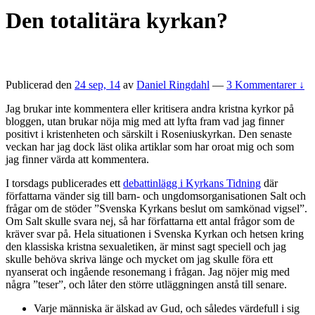
Den totalitära kyrkan?
Publicerad den
24 sep, 14
av
Daniel Ringdahl
—
3 Kommentarer ↓
Jag brukar inte kommentera eller kritisera andra kristna kyrkor på
bloggen, utan brukar nöja mig med att lyfta fram vad jag finner
positivt i kristenheten och särskilt i Roseniuskyrkan. Den senaste
veckan har jag dock läst olika artiklar som har oroat mig och som
jag finner värda att kommentera.
I torsdags publicerades ett
debattinlägg i Kyrkans Tidning
där
författarna vänder sig till barn- och ungdomsorganisationen Salt och
frågar om de stöder ”Svenska Kyrkans beslut om samkönad vigsel”.
Om Salt skulle svara nej, så har författarna ett antal frågor som de
kräver svar på. Hela situationen i Svenska Kyrkan och hetsen kring
den klassiska kristna sexualetiken, är minst sagt speciell och jag
skulle behöva skriva länge och mycket om jag skulle föra ett
nyanserat och ingående resonemang i frågan. Jag nöjer mig med
några ”teser”, och låter den större utläggningen anstå till senare.
Varje människa är älskad av Gud, och således värdefull i sig