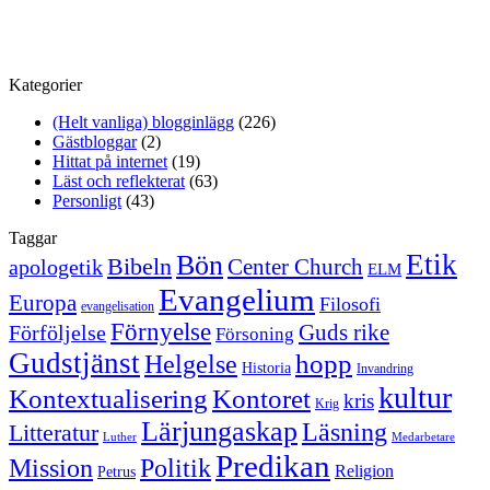
Kategorier
(Helt vanliga) blogginlägg
(226)
Gästbloggar
(2)
Hittat på internet
(19)
Läst och reflekterat
(63)
Personligt
(43)
Taggar
Etik
Bön
Bibeln
Center Church
apologetik
ELM
Evangelium
Europa
Filosofi
evangelisation
Förnyelse
Guds rike
Förföljelse
Försoning
Gudstjänst
Helgelse
hopp
Historia
Invandring
kultur
Kontextualisering
Kontoret
kris
Krig
Lärjungaskap
Läsning
Litteratur
Luther
Medarbetare
Predikan
Politik
Mission
Religion
Petrus