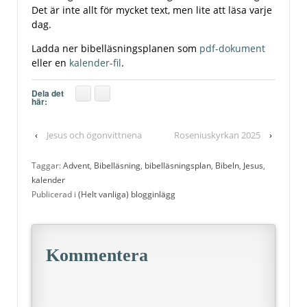
Det är inte allt för mycket text, men lite att läsa varje
dag.
Ladda ner bibelläsningsplanen som
pdf-dokument
eller en
kalender-fil
.
Dela det
här:
‹
Jesus och ögonvittnena
Roseniuskyrkan 2025
›
Taggar:
Advent
,
Bibelläsning
,
bibelläsningsplan
,
Bibeln
,
Jesus
,
kalender
Publicerad i
(Helt vanliga) blogginlägg
Kommentera