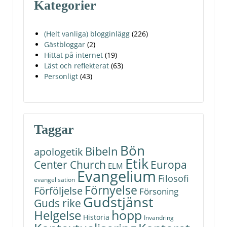
Kategorier
(Helt vanliga) blogginlägg
(226)
Gästbloggar
(2)
Hittat på internet
(19)
Läst och reflekterat
(63)
Personligt
(43)
Taggar
Bön
Bibeln
apologetik
Etik
Center Church
Europa
ELM
Evangelium
Filosofi
evangelisation
Förnyelse
Förföljelse
Försoning
Gudstjänst
Guds rike
hopp
Helgelse
Historia
Invandring