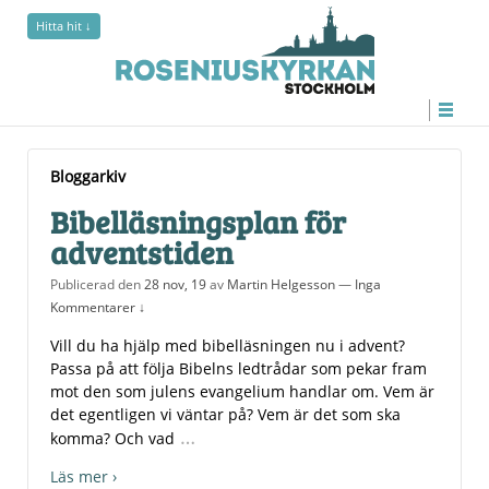
Hitta hit ↓
Bloggarkiv
Bloggarkiv
Bibelläsningsplan för
adventstiden
Publicerad den
28 nov, 19
av
Martin Helgesson
—
Inga
Kommentarer ↓
Vill du ha hjälp med bibelläsningen nu i advent?
Passa på att följa Bibelns ledtrådar som pekar fram
mot den som julens evangelium handlar om. Vem är
det egentligen vi väntar på? Vem är det som ska
…
komma? Och vad
Läs mer ›