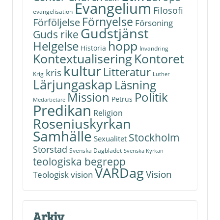
Evangelium
Filosofi
evangelisation
Förnyelse
Förföljelse
Försoning
Gudstjänst
Guds rike
hopp
Helgelse
Historia
Invandring
Kontoret
Kontextualisering
kultur
Litteratur
kris
Krig
Luther
Lärjungaskap
Läsning
Politik
Mission
Petrus
Medarbetare
Predikan
Religion
Roseniuskyrkan
Samhälle
Stockholm
Sexualitet
Storstad
Svenska Dagbladet
Svenska Kyrkan
teologiska begrepp
VARDag
Vision
Teologisk vision
Arkiv