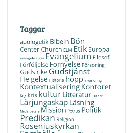
Taggar
Bön
Bibeln
apologetik
Etik
Center Church
Europa
ELM
Evangelium
Filosofi
evangelisation
Förnyelse
Förföljelse
Försoning
Gudstjänst
Guds rike
hopp
Helgelse
Historia
Invandring
Kontoret
Kontextualisering
kultur
Litteratur
kris
Krig
Luther
Lärjungaskap
Läsning
Politik
Mission
Petrus
Medarbetare
Predikan
Religion
Roseniuskyrkan