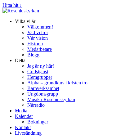
Hitta hit ↓
Vilka vi är
Välkommen!
Vad vi tror
Vår vision
Historia
Medarbetare
Blogg
Delta
Jag är ny här!
Gudstjänst
Hemgrupper
Alpha – grundkurs i kristen tro
Barnverksamhet
Ungdomsgrupp
Musik i Roseniuskyrkan
Närradio
Media
Kalender
Bokningar
Kontakt
Livesändning