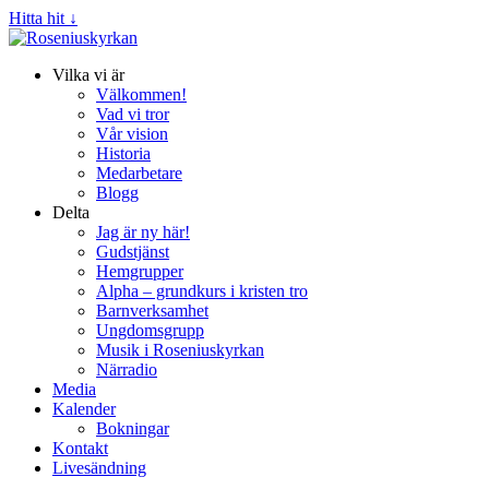
Hitta hit ↓
Vilka vi är
Välkommen!
Vad vi tror
Vår vision
Historia
Medarbetare
Blogg
Delta
Jag är ny här!
Gudstjänst
Hemgrupper
Alpha – grundkurs i kristen tro
Barnverksamhet
Ungdomsgrupp
Musik i Roseniuskyrkan
Närradio
Media
Kalender
Bokningar
Kontakt
Livesändning