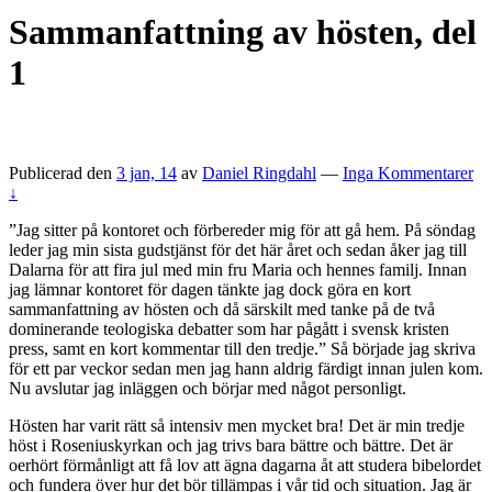
Sammanfattning av hösten, del
1
Publicerad den
3 jan, 14
av
Daniel Ringdahl
—
Inga Kommentarer
↓
”Jag sitter på kontoret och förbereder mig för att gå hem. På söndag
leder jag min sista gudstjänst för det här året och sedan åker jag till
Dalarna för att fira jul med min fru Maria och hennes familj. Innan
jag lämnar kontoret för dagen tänkte jag dock göra en kort
sammanfattning av hösten och då särskilt med tanke på de två
dominerande teologiska debatter som har pågått i svensk kristen
press, samt en kort kommentar till den tredje.” Så började jag skriva
för ett par veckor sedan men jag hann aldrig färdigt innan julen kom.
Nu avslutar jag inläggen och börjar med något personligt.
Hösten har varit rätt så intensiv men mycket bra! Det är min tredje
höst i Roseniuskyrkan och jag trivs bara bättre och bättre. Det är
oerhört förmånligt att få lov att ägna dagarna åt att studera bibelordet
och fundera över hur det bör tillämpas i vår tid och situation. Jag är