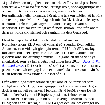
så glad över den möjligheten och att arbetet får vara så pass brett
som det är – det är tonårsarbete, lärjungaskola, söndagsgudstjänster
och andra lite mer speciella uppgifter, som en och annan
församlingsdag eller liknande. För att inte tala om glädjen att få göra
arbetet ihop med Martin 🙂 Jag och min fru Maria är alldeles nyss
hemkomna från ett nyårsläger i Finland där jag har varit och
undervisat. Det har varit roligt att få möta syskon i tron från andra
delar av nordisk kristenhet och samtidigt få dela Guds ord.
I höst har jag arbetat fulltid och delat min tid mellan
Roseniuskyrkan, ELU och ett vikariat på Svenska Evangeliska
Alliansen, men vid nyår gick tjänsterna i ELU och SEA ut. Jag
fortsätter som ideell styrelseordförande i ELU och därmed blir
givtetvis arbetsbelastningen mindre. (Ta gärna ett titt på vår nya
andaktsbok som jag har arbetat med under hela 2013 –
Accent: Var
dag med Jesus
.) Det ska bli rätt så skönt att kunna koncentrera mig
på ett arbete i vår och jag kommer att använda de resterande 40 %
till att fortsätta mina studier i filosofi på SU.
I vår väntar inga större förändringar i arbetet. Vi fortsätter som
vanligt med VARDag, Tonårsgruppen och gudstjänsterna. Jag ser
dock fram mot ett par saker: i februari får vi besök av qes Dawit
Tufa, lutherska kyrkan i Etiopiens president; i slutet av mars
anordnar vi en temadag om mission i Sverige tillsammans med
ELM; och i april ska jag till ELM Gagnef och tala om evangelisk-