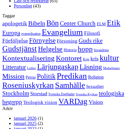
Läst och reflekterat
(63)
Personligt
(43)
Taggar
Etik
Bön
Bibeln
Center Church
apologetik
ELM
Evangelium
Europa
Filosofi
evangelisation
Förnyelse
Guds rike
Förföljelse
Försoning
Gudstjänst
Helgelse
hopp
Historia
Invandring
kultur
Kontextualisering
Kontoret
kris
Krig
Lärjungaskap
Läsning
Litteratur
Luther
Medarbetare
Predikan
Politik
Mission
Religion
Petrus
Samhälle
Roseniuskyrkan
Sexualitet
Stockholm
teologiska
Storstad
Svenska Dagbladet
Svenska Kyrkan
VARDag
begrepp
Vision
Teologisk vision
Arkiv
januari 2026
(1)
januari 2025
(2)
januari 2023
(1)