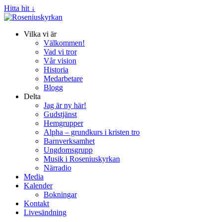
Hitta hit ↓
Vilka vi är
Välkommen!
Vad vi tror
Vår vision
Historia
Medarbetare
Blogg
Delta
Jag är ny här!
Gudstjänst
Hemgrupper
Alpha – grundkurs i kristen tro
Barnverksamhet
Ungdomsgrupp
Musik i Roseniuskyrkan
Närradio
Media
Kalender
Bokningar
Kontakt
Livesändning