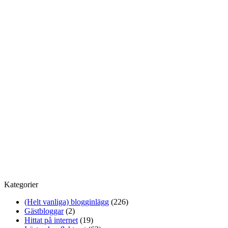
Kategorier
(Helt vanliga) blogginlägg
(226)
Gästbloggar
(2)
Hittat på internet
(19)