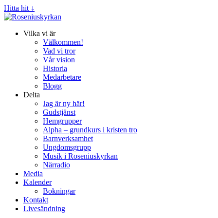
Hitta hit ↓
Vilka vi är
Välkommen!
Vad vi tror
Vår vision
Historia
Medarbetare
Blogg
Delta
Jag är ny här!
Gudstjänst
Hemgrupper
Alpha – grundkurs i kristen tro
Barnverksamhet
Ungdomsgrupp
Musik i Roseniuskyrkan
Närradio
Media
Kalender
Bokningar
Kontakt
Livesändning