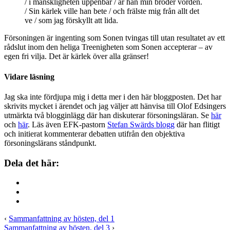
/ i mänskligheten uppenbar / är han min broder vorden.
/ Sin kärlek ville han bete / och frälste mig från allt det
ve / som jag förskyllt att lida.
Försoningen är ingenting som Sonen tvingas till utan resultatet av ett
rådslut inom den heliga Treenigheten som Sonen accepterar – av
egen fri vilja. Det är kärlek över alla gränser!
Vidare läsning
Jag ska inte fördjupa mig i detta mer i den här bloggposten. Det har
skrivits mycket i ärendet och jag väljer att hänvisa till Olof Edsingers
utmärkta två blogginlägg där han diskuterar försoningsläran. Se
här
och
här
. Läs även EFK-pastorn
Stefan Swärds blogg
där han flitigt
och initierat kommenterar debatten utifrån den objektiva
försoningslärans ståndpunkt.
Dela det här:
‹
Sammanfattning av hösten, del 1
Sammanfattning av hösten, del 3
›