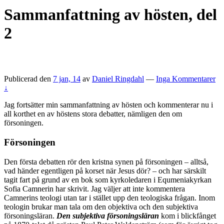
Sammanfattning av hösten, del
2
Publicerad den
7 jan, 14
av
Daniel Ringdahl
—
Inga Kommentarer
↓
Jag fortsätter min sammanfattning av hösten och kommenterar nu i
all korthet en av höstens stora debatter, nämligen den om
försoningen.
Försoningen
Den första debatten rör den kristna synen på försoningen – alltså,
vad händer egentligen på korset när Jesus dör? – och har särskilt
tagit fart på grund av en bok som kyrkoledaren i Equmeniakyrkan
Sofia Camnerin har skrivit. Jag väljer att inte kommentera
Camnerins teologi utan tar i stället upp den teologiska frågan. Inom
teologin brukar man tala om den objektiva och den subjektiva
försoningsläran.
Den subjektiva försoningsläran
kom i blickfånget