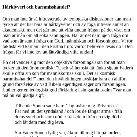
Hårklyveri och barnmisshandel?
Om man inte är så intresserade av teologiska diskussioner kan man
tycka att det här bara är hårklyverier och av föga intresse annat än
akademiskt, men det går inte att vifta undan frågan på det viset om
man är mån om att söka sanningen. Här är det nämligen fråga om
vad som är sant i fråga om Gud, människan och försoningen. Vi rör
faktiskt vid kärnan i den kristna tron: varför behövde Jesus dö? Den
frågan får vi inte lov att lättvändigt vifta undan!
En del vänder sig mot den objektiva försoningsläran för att man
tycker att den är omoralisk: ”Usch så hemskt att tänka sig att Fadern
skulle offra sin son för människornas skull. Det är kosmisk
barnmisshandel!” men den invändningen avslöjar bara en alltför
grund förståelse av vad Bibeln egentligen säger om försoningen.
Luther ger en teologiskt god förklaring i sin gamla psalm ”Var man
må nu väl glädja sig”:
Till ende Sonen sade han: / Jag måste mig förbarma. /
Far ned uti det syndaland / och lös de fångar arma / från
deras synd och stora nöd, / fräls dem ifrån en evig död /
och låt dem med dig leva.
Sin Fader Sonen lydig var, / kom till mig här på jorden,