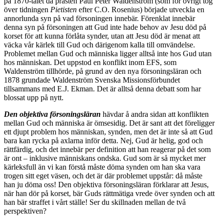
på 1870-talet då prästen Paul Peter Waldenström (som för övrigt tog
över tidningen
Pietisten
efter C.O. Rosenius) började utveckla en
annorlunda syn på vad försoningen innebär. Förenklat innebär
denna syn på försoningen att Gud inte hade behov av Jesu död på
korset för att kunna förlåta synder, utan att Jesu död är menat att
väcka vår kärlek till Gud och därigenom kalla till omvändelse.
Problemet mellan Gud och människa ligger alltså inte hos Gud utan
hos människan. Det uppstod en konflikt inom EFS, som
Waldenström tillhörde, på grund av den nya försoningsläran och
1878 grundade Waldenström Svenska Missionsförbundet
tillsammans med E.J. Ekman. Det är alltså denna debatt som har
blossat upp på nytt.
Den objektiva försoningsläran
hävdar å andra sidan att konflikten
mellan Gud och människa är ömsesidig. Det är sant att det föreligger
ett djupt problem hos människan, synden, men det är inte så att Gud
bara kan rycka på axlarna inför detta. Nej, Gud är helig, god och
rättfärdig, och det innebär per definition att han reagerar på det som
är ont – inklusive människans ondska. Gud som är så mycket mer
kärleksfull än vi kan förstå måste döma synden om han ska vara
trogen sitt eget väsen, och det är där problemet uppstår: då måste
han ju döma oss! Den objektiva försoningsläran förklarar att Jesus,
när han dör på korset, bär Guds rättmätiga vrede över synden och att
han bär straffet i vårt ställe! Ser du skillnaden mellan de två
perspektiven?