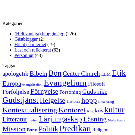
Kategorier
(Helt vanliga) blogginlägg
(226)
Gästbloggar
(2)
Hittat på internet
(19)
Läst och reflekterat
(63)
Personligt
(43)
Taggar
Etik
Bön
Bibeln
Center Church
apologetik
ELM
Evangelium
Europa
Filosofi
evangelisation
Förnyelse
Guds rike
Förföljelse
Försoning
Gudstjänst
Helgelse
hopp
Historia
Invandring
kultur
Kontextualisering
Kontoret
kris
Krig
Lärjungaskap
Läsning
Litteratur
Luther
Medarbetare
Predikan
Politik
Mission
Religion
Petrus