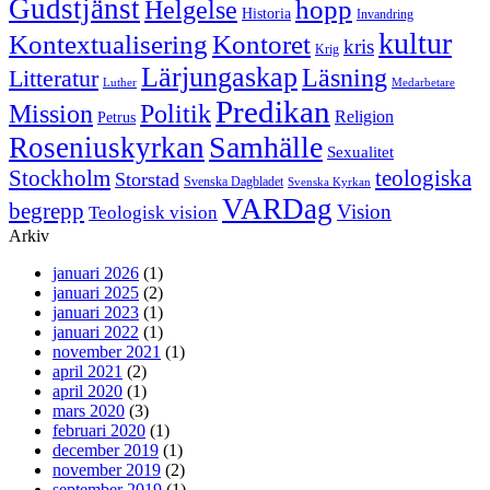
Gudstjänst
Helgelse
hopp
Historia
Invandring
kultur
Kontextualisering
Kontoret
kris
Krig
Lärjungaskap
Läsning
Litteratur
Luther
Medarbetare
Predikan
Politik
Mission
Religion
Petrus
Samhälle
Roseniuskyrkan
Sexualitet
Stockholm
teologiska
Storstad
Svenska Dagbladet
Svenska Kyrkan
VARDag
begrepp
Vision
Teologisk vision
Arkiv
januari 2026
(1)
januari 2025
(2)
januari 2023
(1)
januari 2022
(1)
november 2021
(1)
april 2021
(2)
april 2020
(1)
mars 2020
(3)
februari 2020
(1)
december 2019
(1)
november 2019
(2)
september 2019
(1)