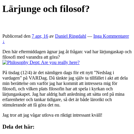
Lärjunge och filosof?
Publicerad den
7 apr, 16
av
Daniel Ringdahl
—
Inga Kommentarer
↓
Den här eftermiddagen ägnar jag åt frågan: vad har lärjungaskap och
filosofi med varandra att göra?
På tisdag (12/4) är det nämligen dags för ett nytt ”Nedslag i
vardagen” på VARDag. Då tänkte jag själv ta tillfället i akt att dela
min berättelse om varför jag har kommit att intressera mig för
filosofi, och vilken plats filosofin har att spela i kyrkan och
lärjungaskapet. Jag har aldrig haft anledning att sätta ord på mina
erfarenheter och tankar tidigare, så det är både lärorikt och
stimulerande att få göra det nu.
Jag tror att jag vågar utlova en riktigt intressant kväll!
Dela det här: