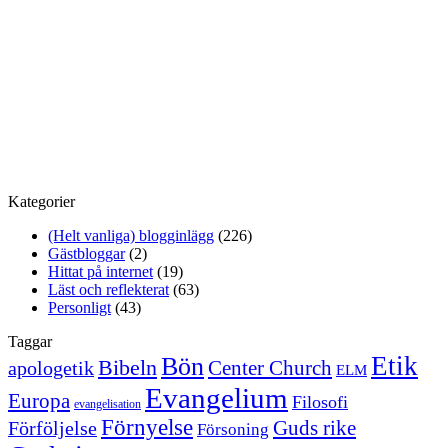
Kategorier
(Helt vanliga) blogginlägg
(226)
Gästbloggar
(2)
Hittat på internet
(19)
Läst och reflekterat
(63)
Personligt
(43)
Taggar
Etik
Bön
Bibeln
Center Church
apologetik
ELM
Evangelium
Europa
Filosofi
evangelisation
Förnyelse
Guds rike
Förföljelse
Försoning