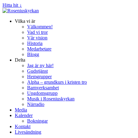
Hitta hit ↓
Vilka vi är
Välkommen!
Vad vi tror
Vår vision
Historia
Medarbetare
Blogg
Delta
Jag är ny här!
Gudstjänst
Hemgrupper
Alpha – grundkurs i kristen tro
Barnverksamhet
Ungdomsgrupp
Musik i Roseniuskyrkan
Närradio
Media
Kalender
Bokningar
Kontakt
Livesändning