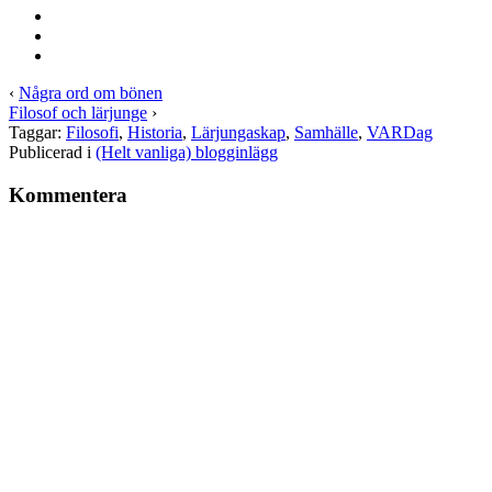
‹
Några ord om bönen
Filosof och lärjunge
›
Taggar:
Filosofi
,
Historia
,
Lärjungaskap
,
Samhälle
,
VARDag
Publicerad i
(Helt vanliga) blogginlägg
Kommentera