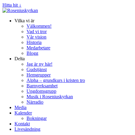
Hitta hit ↓
Vilka vi är
Välkommen!
Vad vi tror
Vår vision
Historia
Medarbetare
Blogg
Delta
Jag är ny här!
Gudstjänst
Hemgrupper
Alpha – grundkurs i kristen tro
Barnverksamhet
Ungdomsgrupp
Musik i Roseniuskyrkan
Närradio
Media
Kalender
Bokningar
Kontakt
Livesändning