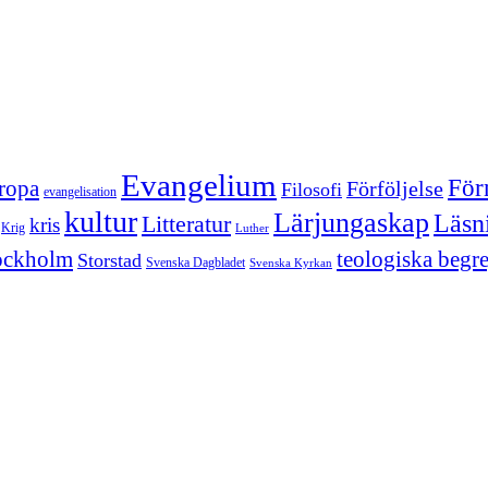
Evangelium
För
ropa
Förföljelse
Filosofi
evangelisation
kultur
Lärjungaskap
Läsn
Litteratur
kris
Krig
Luther
ockholm
teologiska begr
Storstad
Svenska Dagbladet
Svenska Kyrkan