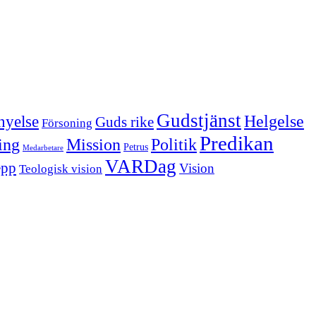
Gudstjänst
Helgelse
nyelse
Guds rike
Försoning
Predikan
Politik
ing
Mission
Petrus
Medarbetare
VARDag
epp
Vision
Teologisk vision