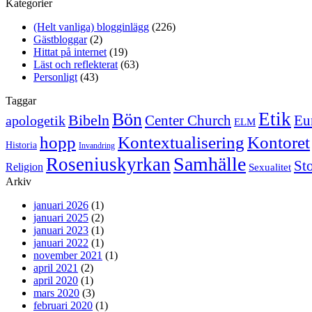
Kategorier
(Helt vanliga) blogginlägg
(226)
Gästbloggar
(2)
Hittat på internet
(19)
Läst och reflekterat
(63)
Personligt
(43)
Taggar
Etik
Bön
Bibeln
Center Church
Eu
apologetik
ELM
hopp
Kontextualisering
Kontoret
Historia
Invandring
Samhälle
Roseniuskyrkan
St
Religion
Sexualitet
Arkiv
januari 2026
(1)
januari 2025
(2)
januari 2023
(1)
januari 2022
(1)
november 2021
(1)
april 2021
(2)
april 2020
(1)
mars 2020
(3)
februari 2020
(1)