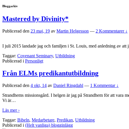
Bloggarkiv
Mastered by Divinity*
Publicerad den
23 maj, 19
av
Martin Helgesson
—
2 Kommentarer ↓
I juli 2015 landade jag och familjen i St. Louis, med anledning av at
Taggar:
Covenant Seminary
,
Utbildning
Publicerad i
Personligt
Från ELMs predikantutbildning
Publicerad den
4 okt, 14
av
Daniel Ringdahl
—
1 Kommentar ↓
Strandhems missionsgård. I helgen är jag på Strandhem för att vara me
Vi är
…
Läs mer ›
Taggar:
Bibeln
,
Medarbetare
,
Predikan
,
Utbildning
Publicerad i
(Helt vanliga) blogginlägg