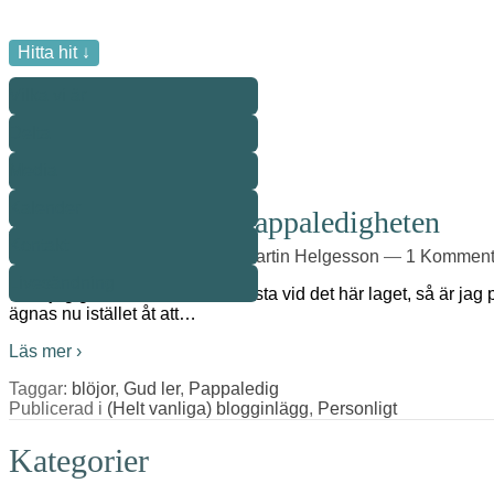
Hitta hit ↓
Vilka vi är
Delta
Media
Bloggarkiv
Kalender
Anteckningar från pappaledigheten
Kontakt
Publicerad den
22 sep, 14
av
Martin Helgesson
—
1 Komment
Livesändning
Som jag gissar är känt för de flesta vid det här laget, så är ja
ägnas nu istället åt att
…
Läs mer ›
Taggar:
blöjor
,
Gud ler
,
Pappaledig
Publicerad i
(Helt vanliga) blogginlägg
,
Personligt
Kategorier