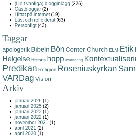
(Helt vanliga) blogginlägg
(226)
Gästbloggar
(2)
Hittat på internet
(19)
Läst och reflekterat
(63)
Personligt
(43)
Taggar
Etik
Bön
Bibeln
Center Church
apologetik
ELM
hopp
Helgelse
Kontextualiser
Historia
Invandring
Predikan
Roseniuskyrkan
Samh
Religion
VARDag
Vision
Arkiv
januari 2026
(1)
januari 2025
(2)
januari 2023
(1)
januari 2022
(1)
november 2021
(1)
april 2021
(2)
april 2020
(1)