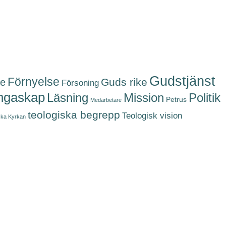
Gudstjänst
Förnyelse
Guds rike
se
Försoning
ngaskap
Politik
Läsning
Mission
Petrus
Medarbetare
teologiska begrepp
Teologisk vision
ka Kyrkan