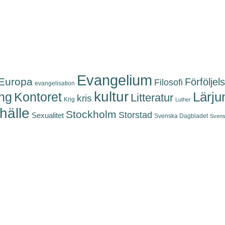
Evangelium
Europa
Förföljel
Filosofi
evangelisation
kultur
Kontoret
Lärju
ing
Litteratur
kris
Krig
Luther
älle
Stockholm
Storstad
Sexualitet
Svenska Dagbladet
Svens