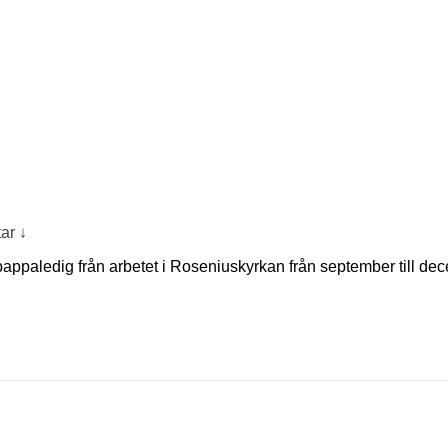
ar ↓
g pappaledig från arbetet i Roseniuskyrkan från september till dece