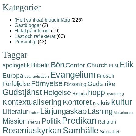
Kategorier
(Helt vanliga) blogginlägg
(226)
Gästbloggar
(2)
Hittat på internet
(19)
Läst och reflekterat
(63)
Personligt
(43)
Taggar
Etik
Bön
Bibeln
Center Church
apologetik
ELM
Evangelium
Europa
Filosofi
evangelisation
Förnyelse
Guds rike
Förföljelse
Försoning
Gudstjänst
hopp
Helgelse
Historia
Invandring
kultur
Kontoret
Kontextualisering
kris
Krig
Lärjungaskap
Läsning
Litteratur
Luther
Medarbetare
Predikan
Politik
Mission
Religion
Petrus
Roseniuskyrkan
Samhälle
Sexualitet