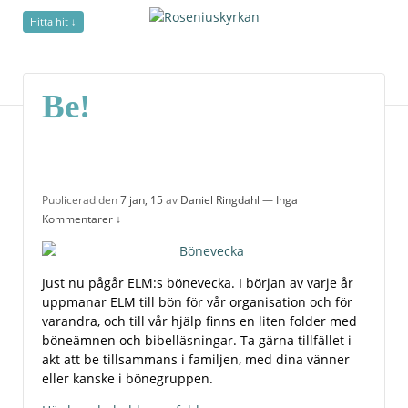
Hitta hit ↓
Be!
Be!
Publicerad den
7 jan, 15
av
Daniel Ringdahl
—
Inga
Kommentarer ↓
Just nu pågår ELM:s bönevecka. I början av varje år
uppmanar ELM till bön för vår organisation och för
varandra, och till vår hjälp finns en liten folder med
böneämnen och bibelläsningar. Ta gärna tillfället i
akt att be tillsammans i familjen, med dina vänner
eller kanske i bönegruppen.