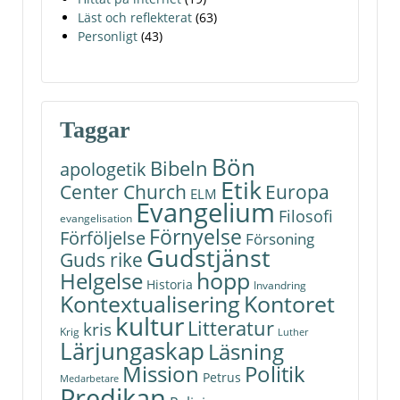
Läst och reflekterat
(63)
Personligt
(43)
Taggar
Bön
Bibeln
apologetik
Etik
Center Church
Europa
ELM
Evangelium
Filosofi
evangelisation
Förnyelse
Förföljelse
Försoning
Gudstjänst
Guds rike
hopp
Helgelse
Historia
Invandring
Kontoret
Kontextualisering
kultur
Litteratur
kris
Krig
Luther
Lärjungaskap
Läsning
Politik
Mission
Petrus
Medarbetare
Predikan