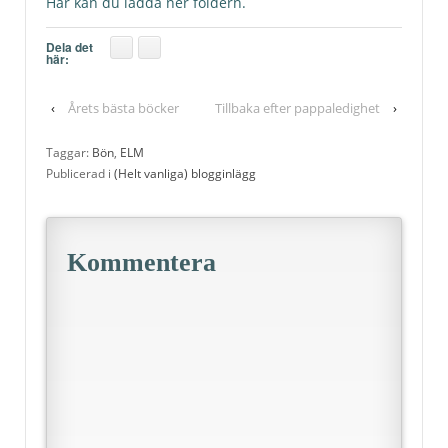
Här kan du ladda ner foldern.
Dela det
här:
‹
Årets bästa böcker
Tillbaka efter pappaledighet
›
Taggar:
Bön
,
ELM
Publicerad i
(Helt vanliga) blogginlägg
Kommentera