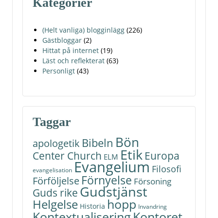
Kategorier
(Helt vanliga) blogginlägg
(226)
Gästbloggar
(2)
Hittat på internet
(19)
Läst och reflekterat
(63)
Personligt
(43)
Taggar
Bön
Bibeln
apologetik
Etik
Center Church
Europa
ELM
Evangelium
Filosofi
evangelisation
Förnyelse
Förföljelse
Försoning
Gudstjänst
Guds rike
hopp
Helgelse
Historia
Invandring
Kontoret
Kontextualisering