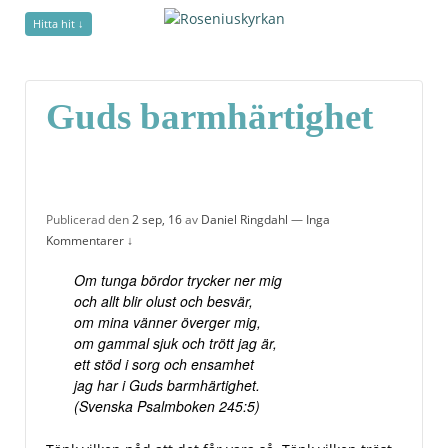
Hitta hit ↓
Guds barmhärtighet
Guds barmhärtighet
Publicerad den
2 sep, 16
av
Daniel Ringdahl
—
Inga
Kommentarer ↓
Om tunga bördor trycker ner mig
och allt blir olust och besvär,
om mina vänner överger mig,
om gammal sjuk och trött jag är,
ett stöd i sorg och ensamhet
jag har i Guds barmhärtighet.
(Svenska Psalmboken 245:5)