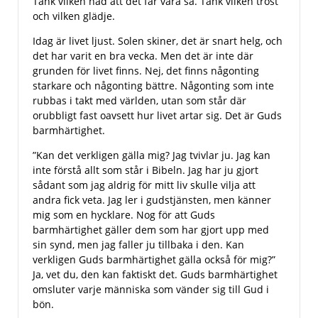
Tänk vilken nåd att det får vara så. Tänk vilken tröst
och vilken glädje.
Idag är livet ljust. Solen skiner, det är snart helg, och
det har varit en bra vecka. Men det är inte där
grunden för livet finns. Nej, det finns någonting
starkare och någonting bättre. Någonting som inte
rubbas i takt med världen, utan som står där
orubbligt fast oavsett hur livet artar sig. Det är Guds
barmhärtighet.
”Kan det verkligen gälla mig? Jag tvivlar ju. Jag kan
inte förstå allt som står i Bibeln. Jag har ju gjort
sådant som jag aldrig för mitt liv skulle vilja att
andra fick veta. Jag ler i gudstjänsten, men känner
mig som en hycklare. Nog för att Guds
barmhärtighet gäller dem som har gjort upp med
sin synd, men jag faller ju tillbaka i den. Kan
verkligen Guds barmhärtighet gälla också för mig?”
Ja, vet du, den kan faktiskt det. Guds barmhärtighet
omsluter varje människa som vänder sig till Gud i
bön.