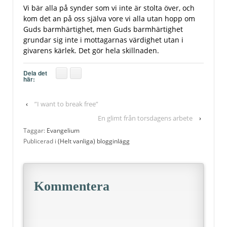
Vi bär alla på synder som vi inte är stolta över, och
kom det an på oss själva vore vi alla utan hopp om
Guds barmhärtighet, men Guds barmhärtighet
grundar sig inte i mottagarnas värdighet utan i
givarens kärlek. Det gör hela skillnaden.
Dela det
här:
‹
”I want to break free”
En glimt från torsdagens arbete
›
Taggar:
Evangelium
Publicerad i
(Helt vanliga) blogginlägg
Kommentera