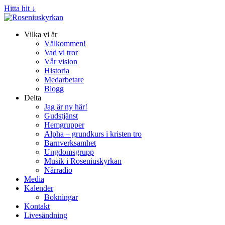
Hitta hit ↓
Vilka vi är
Välkommen!
Vad vi tror
Vår vision
Historia
Medarbetare
Blogg
Delta
Jag är ny här!
Gudstjänst
Hemgrupper
Alpha – grundkurs i kristen tro
Barnverksamhet
Ungdomsgrupp
Musik i Roseniuskyrkan
Närradio
Media
Kalender
Bokningar
Kontakt
Livesändning