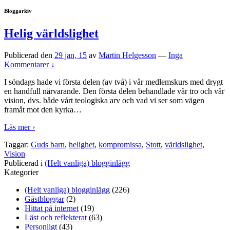
Bloggarkiv
Helig världslighet
Publicerad den
29 jan, 15
av
Martin Helgesson
—
Inga
Kommentarer ↓
I söndags hade vi första delen (av två) i vår medlemskurs med drygt
en handfull närvarande. Den första delen behandlade vår tro och vår
vision, dvs. både vårt teologiska arv och vad vi ser som vägen
framåt mot den kyrka
…
Läs mer ›
Taggar:
Guds barn
,
helighet
,
kompromissa
,
Stott
,
världslighet
,
Vision
Publicerad i
(Helt vanliga) blogginlägg
Kategorier
(Helt vanliga) blogginlägg
(226)
Gästbloggar
(2)
Hittat på internet
(19)
Läst och reflekterat
(63)
Personligt
(43)