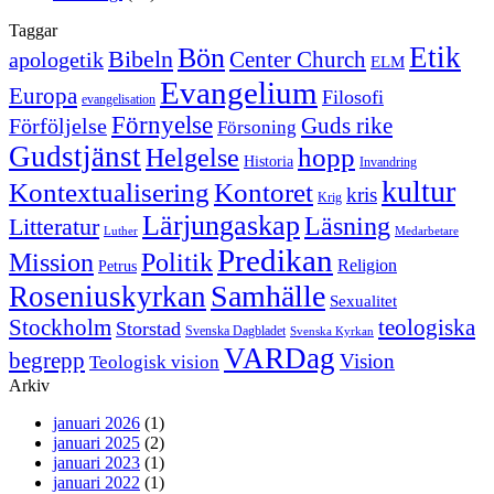
Taggar
Etik
Bön
Bibeln
Center Church
apologetik
ELM
Evangelium
Europa
Filosofi
evangelisation
Förnyelse
Guds rike
Förföljelse
Försoning
Gudstjänst
Helgelse
hopp
Historia
Invandring
kultur
Kontextualisering
Kontoret
kris
Krig
Lärjungaskap
Läsning
Litteratur
Luther
Medarbetare
Predikan
Politik
Mission
Religion
Petrus
Samhälle
Roseniuskyrkan
Sexualitet
Stockholm
teologiska
Storstad
Svenska Dagbladet
Svenska Kyrkan
VARDag
begrepp
Vision
Teologisk vision
Arkiv
januari 2026
(1)
januari 2025
(2)
januari 2023
(1)
januari 2022
(1)