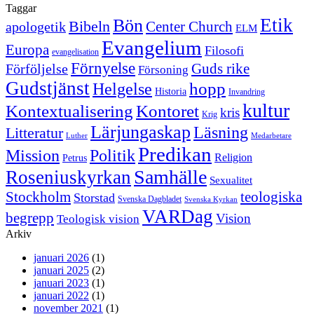
Taggar
Etik
Bön
Bibeln
Center Church
apologetik
ELM
Evangelium
Europa
Filosofi
evangelisation
Förnyelse
Guds rike
Förföljelse
Försoning
Gudstjänst
Helgelse
hopp
Historia
Invandring
kultur
Kontextualisering
Kontoret
kris
Krig
Lärjungaskap
Läsning
Litteratur
Luther
Medarbetare
Predikan
Politik
Mission
Religion
Petrus
Samhälle
Roseniuskyrkan
Sexualitet
Stockholm
teologiska
Storstad
Svenska Dagbladet
Svenska Kyrkan
VARDag
begrepp
Vision
Teologisk vision
Arkiv
januari 2026
(1)
januari 2025
(2)
januari 2023
(1)
januari 2022
(1)
november 2021
(1)