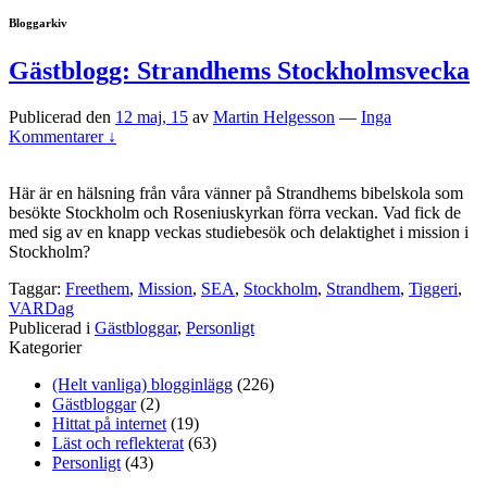
Bloggarkiv
Gästblogg: Strandhems Stockholmsvecka
Publicerad den
12 maj, 15
av
Martin Helgesson
—
Inga
Kommentarer ↓
Här är en hälsning från våra vänner på Strandhems bibelskola som
besökte Stockholm och Roseniuskyrkan förra veckan. Vad fick de
med sig av en knapp veckas studiebesök och delaktighet i mission i
Stockholm?
Taggar:
Freethem
,
Mission
,
SEA
,
Stockholm
,
Strandhem
,
Tiggeri
,
VARDag
Publicerad i
Gästbloggar
,
Personligt
Kategorier
(Helt vanliga) blogginlägg
(226)
Gästbloggar
(2)
Hittat på internet
(19)
Läst och reflekterat
(63)
Personligt
(43)