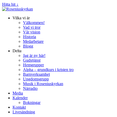
Hitta hit ↓
Vilka vi är
Välkommen!
Vad vi tror
Vår vision
Historia
Medarbetare
Blogg
Delta
Jag är ny här!
Gudstjänst
Hemgrupper
Alpha – grundkurs i kristen tro
Barnverksamhet
Ungdomsgrupp
Musik i Roseniuskyrkan
Närradio
Media
Kalender
Bokningar
Kontakt
Livesändning