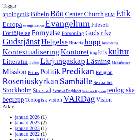
Taggar
Etik
Bön
Bibeln
Center Church
apologetik
ELM
Evangelium
Europa
Filosofi
evangelisation
Förnyelse
Guds rike
Förföljelse
Försoning
Gudstjänst
Helgelse
hopp
Historia
Invandring
kultur
Kontextualisering
Kontoret
kris
Krig
Lärjungaskap
Läsning
Litteratur
Luther
Medarbetare
Predikan
Politik
Mission
Religion
Petrus
Samhälle
Roseniuskyrkan
Sexualitet
Stockholm
teologiska
Storstad
Svenska Dagbladet
Svenska Kyrkan
VARDag
begrepp
Vision
Teologisk vision
Arkiv
januari 2026
(1)
januari 2025
(2)
januari 2023
(1)
januari 2022
(1)
november 2021
(1)