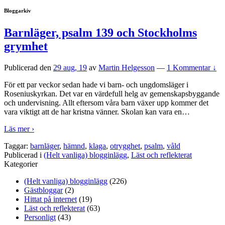
Bloggarkiv
Barnläger, psalm 139 och Stockholms
grymhet
Publicerad den
29 aug, 19
av
Martin Helgesson
—
1 Kommentar ↓
För ett par veckor sedan hade vi barn- och ungdomsläger i
Roseniuskyrkan. Det var en värdefull helg av gemenskapsbyggande
och undervisning. Allt eftersom våra barn växer upp kommer det
vara viktigt att de har kristna vänner. Skolan kan vara en
…
Läs mer ›
Taggar:
barnläger
,
hämnd
,
klaga
,
otrygghet
,
psalm
,
våld
Publicerad i
(Helt vanliga) blogginlägg
,
Läst och reflekterat
Kategorier
(Helt vanliga) blogginlägg
(226)
Gästbloggar
(2)
Hittat på internet
(19)
Läst och reflekterat
(63)
Personligt
(43)