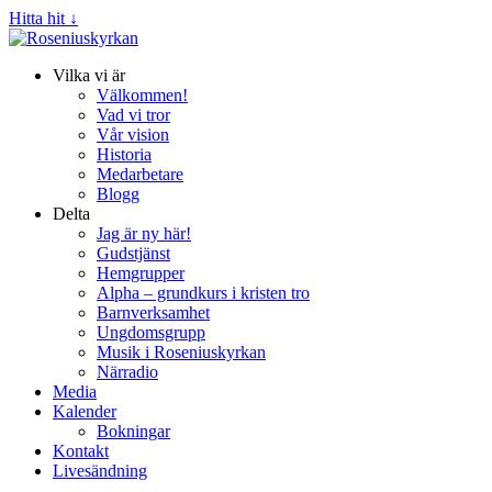
Hitta hit ↓
Vilka vi är
Välkommen!
Vad vi tror
Vår vision
Historia
Medarbetare
Blogg
Delta
Jag är ny här!
Gudstjänst
Hemgrupper
Alpha – grundkurs i kristen tro
Barnverksamhet
Ungdomsgrupp
Musik i Roseniuskyrkan
Närradio
Media
Kalender
Bokningar
Kontakt
Livesändning