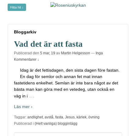
Hitta hit ↓
Bloggarkiv
Bloggarkiv
Vad det är att fasta
Publicerad den
5 mar, 19
av
Martin Helgesson
—
Inga
Kommentarer ↓
Idag är det fettisdagen, den sista dagen före fastan.
En dag för semlor och annan fet mat innan
fastetidens enkelhet. Semlan är inte bara något av det
bästa man kan göra med en vetedeg, utan också en
…
väg in i
Läs mer ›
Taggar:
andlighet
,
avstå
,
fasta
,
Jesus
,
kärlek
,
övning
Publicerad i
(Helt vanliga) blogginlägg