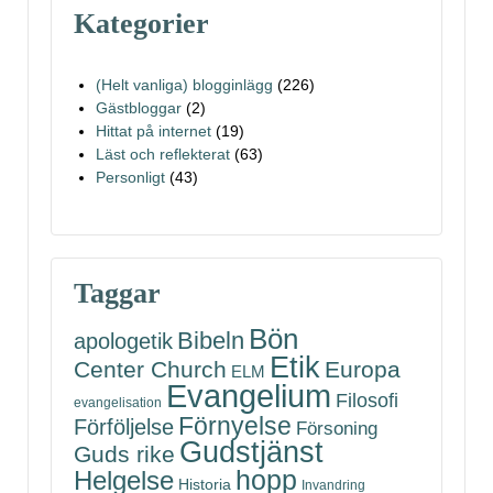
Kategorier
(Helt vanliga) blogginlägg
(226)
Gästbloggar
(2)
Hittat på internet
(19)
Läst och reflekterat
(63)
Personligt
(43)
Taggar
Bön
Bibeln
apologetik
Etik
Center Church
Europa
ELM
Evangelium
Filosofi
evangelisation
Förnyelse
Förföljelse
Försoning
Gudstjänst
Guds rike
hopp
Helgelse
Historia
Invandring