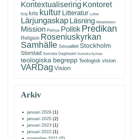
Kontoret
Kontextualisering
kultur
Litteratur
kris
Krig
Luther
Lärjungaskap
Läsning
Medarbetare
Predikan
Politik
Mission
Petrus
Roseniuskyrkan
Religion
Samhälle
Stockholm
Sexualitet
Storstad
Svenska Dagbladet
Svenska Kyrkan
teologiska begrepp
Teologisk vision
VARDag
Vision
Arkiv
januari 2026
(1)
januari 2025
(2)
januari 2023
(1)
januari 2022
(1)
november 2021
(1)