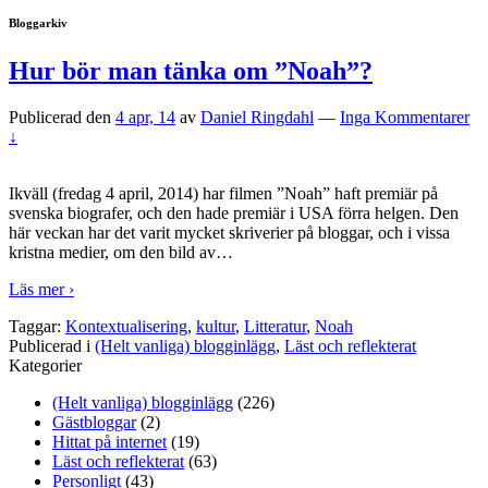
Bloggarkiv
Hur bör man tänka om ”Noah”?
Publicerad den
4 apr, 14
av
Daniel Ringdahl
—
Inga Kommentarer
↓
Ikväll (fredag 4 april, 2014) har filmen ”Noah” haft premiär på
svenska biografer, och den hade premiär i USA förra helgen. Den
här veckan har det varit mycket skriverier på bloggar, och i vissa
kristna medier, om den bild av
…
Läs mer ›
Taggar:
Kontextualisering
,
kultur
,
Litteratur
,
Noah
Publicerad i
(Helt vanliga) blogginlägg
,
Läst och reflekterat
Kategorier
(Helt vanliga) blogginlägg
(226)
Gästbloggar
(2)
Hittat på internet
(19)
Läst och reflekterat
(63)
Personligt
(43)