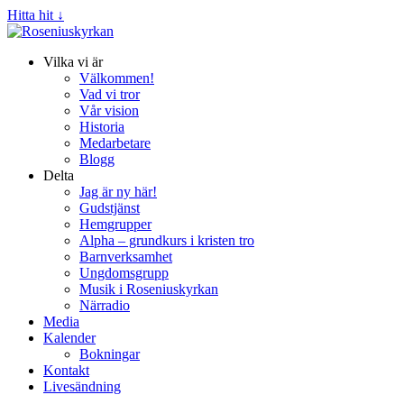
Hitta hit ↓
Vilka vi är
Välkommen!
Vad vi tror
Vår vision
Historia
Medarbetare
Blogg
Delta
Jag är ny här!
Gudstjänst
Hemgrupper
Alpha – grundkurs i kristen tro
Barnverksamhet
Ungdomsgrupp
Musik i Roseniuskyrkan
Närradio
Media
Kalender
Bokningar
Kontakt
Livesändning