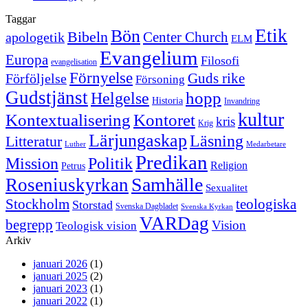
Taggar
Etik
Bön
Bibeln
Center Church
apologetik
ELM
Evangelium
Europa
Filosofi
evangelisation
Förnyelse
Guds rike
Förföljelse
Försoning
Gudstjänst
Helgelse
hopp
Historia
Invandring
kultur
Kontextualisering
Kontoret
kris
Krig
Lärjungaskap
Läsning
Litteratur
Luther
Medarbetare
Predikan
Politik
Mission
Religion
Petrus
Samhälle
Roseniuskyrkan
Sexualitet
Stockholm
teologiska
Storstad
Svenska Dagbladet
Svenska Kyrkan
VARDag
begrepp
Vision
Teologisk vision
Arkiv
januari 2026
(1)
januari 2025
(2)
januari 2023
(1)
januari 2022
(1)