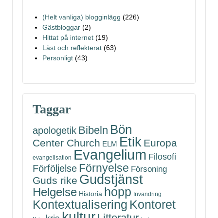
(Helt vanliga) blogginlägg
(226)
Gästbloggar
(2)
Hittat på internet
(19)
Läst och reflekterat
(63)
Personligt
(43)
Taggar
Bön
Bibeln
apologetik
Etik
Center Church
Europa
ELM
Evangelium
Filosofi
evangelisation
Förnyelse
Förföljelse
Försoning
Gudstjänst
Guds rike
hopp
Helgelse
Historia
Invandring
Kontoret
Kontextualisering
kultur
Litteratur