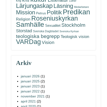
kris
Krig
Luther
Lärjungaskap
Läsning
Medarbetare
Predikan
Politik
Mission
Petrus
Roseniuskyrkan
Religion
Samhälle
Stockholm
Sexualitet
Storstad
Svenska Dagbladet
Svenska Kyrkan
teologiska begrepp
Teologisk vision
VARDag
Vision
Arkiv
januari 2026
(1)
januari 2025
(2)
januari 2023
(1)
januari 2022
(1)
november 2021
(1)
april 2021
(2)
april 2020
(1)