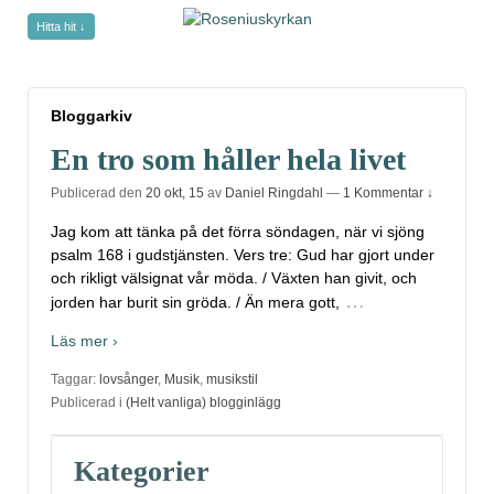
Hitta hit ↓
Bloggarkiv
Bloggarkiv
En tro som håller hela livet
Publicerad den
20 okt, 15
av
Daniel Ringdahl
—
1 Kommentar ↓
Jag kom att tänka på det förra söndagen, när vi sjöng
psalm 168 i gudstjänsten. Vers tre: Gud har gjort under
och rikligt välsignat vår möda. / Växten han givit, och
…
jorden har burit sin gröda. / Än mera gott,
Läs mer ›
Taggar:
lovsånger
,
Musik
,
musikstil
Publicerad i
(Helt vanliga) blogginlägg
Kategorier