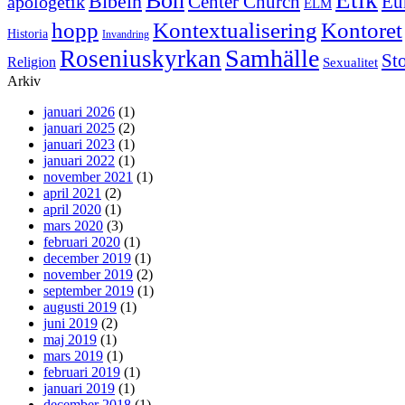
Bön
Bibeln
Center Church
Eu
apologetik
ELM
hopp
Kontextualisering
Kontoret
Historia
Invandring
Samhälle
Roseniuskyrkan
St
Religion
Sexualitet
Arkiv
januari 2026
(1)
januari 2025
(2)
januari 2023
(1)
januari 2022
(1)
november 2021
(1)
april 2021
(2)
april 2020
(1)
mars 2020
(3)
februari 2020
(1)
december 2019
(1)
november 2019
(2)
september 2019
(1)
augusti 2019
(1)
juni 2019
(2)
maj 2019
(1)
mars 2019
(1)
februari 2019
(1)
januari 2019
(1)
december 2018
(1)