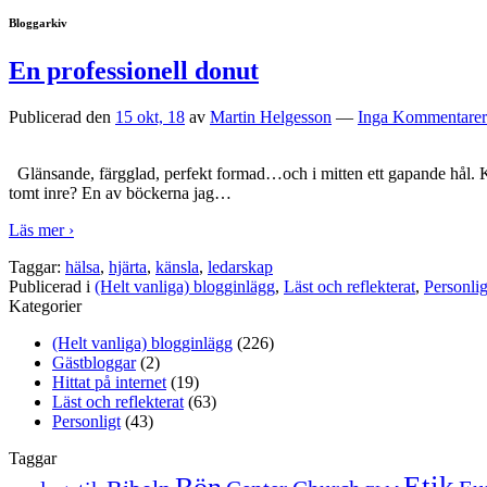
Bloggarkiv
En professionell donut
Publicerad den
15 okt, 18
av
Martin Helgesson
—
Inga Kommentarer
Glänsande, färgglad, perfekt formad…och i mitten ett gapande hål. Kan
tomt inre? En av böckerna jag
…
Läs mer ›
Taggar:
hälsa
,
hjärta
,
känsla
,
ledarskap
Publicerad i
(Helt vanliga) blogginlägg
,
Läst och reflekterat
,
Personlig
Kategorier
(Helt vanliga) blogginlägg
(226)
Gästbloggar
(2)
Hittat på internet
(19)
Läst och reflekterat
(63)
Personligt
(43)
Taggar
Etik