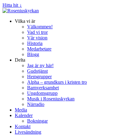
Hitta hit ↓
Vilka vi är
Välkommen!
Vad vi tror
Vår vision
Historia
Medarbetare
Blogg
Delta
Jag är ny här!
Gudstjänst
Hemgrupper
Alpha – grundkurs i kristen tro
Barnverksamhet
Ungdomsgrupp
Musik i Roseniuskyrkan
Närradio
Media
Kalender
Bokningar
Kontakt
Livesändning