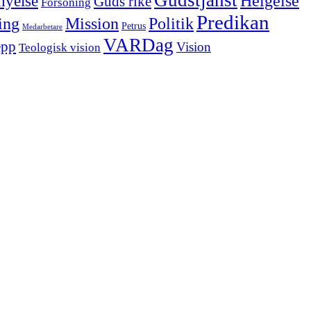
Helgelse
nyelse
Guds rike
Försoning
Predikan
Politik
ing
Mission
Petrus
Medarbetare
VARDag
epp
Vision
Teologisk vision