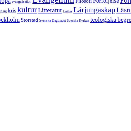
För
ropa
Förföljelse
Filosofi
evangelisation
kultur
Lärjungaskap
Läsn
Litteratur
kris
Krig
Luther
ockholm
teologiska begr
Storstad
Svenska Dagbladet
Svenska Kyrkan