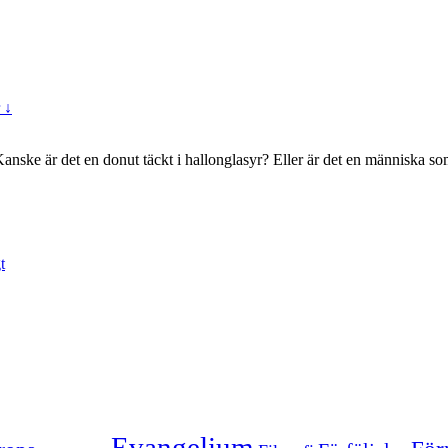
 ↓
ske är det en donut täckt i hallonglasyr? Eller är det en människa som 
t
Evangelium