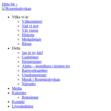
Hitta hit ↓
Vilka vi är
Välkommen!
Vad vi tror
Vår vision
Historia
Medarbetare
Blogg
Delta
Jag är ny här!
Gudstjänst
Hemgrupper
Alpha – grundkurs i kristen tro
Barnverksamhet
Ungdomsgrupp
Musik i Roseniuskyrkan
Närradio
Media
Kalender
Bokningar
Kontakt
Livesändning