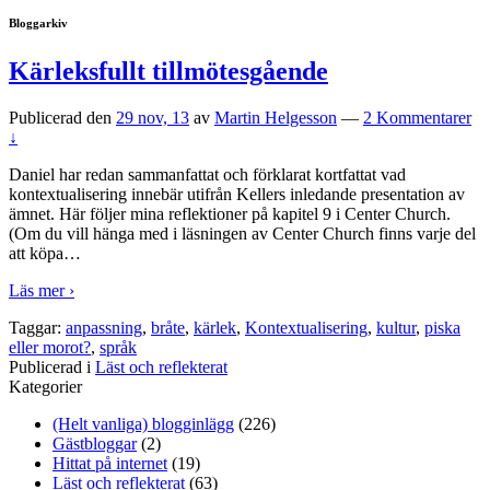
Bloggarkiv
Kärleksfullt tillmötesgående
Publicerad den
29 nov, 13
av
Martin Helgesson
—
2 Kommentarer
↓
Daniel har redan sammanfattat och förklarat kortfattat vad
kontextualisering innebär utifrån Kellers inledande presentation av
ämnet. Här följer mina reflektioner på kapitel 9 i Center Church.
(Om du vill hänga med i läsningen av Center Church finns varje del
att köpa
…
Läs mer ›
Taggar:
anpassning
,
bråte
,
kärlek
,
Kontextualisering
,
kultur
,
piska
eller morot?
,
språk
Publicerad i
Läst och reflekterat
Kategorier
(Helt vanliga) blogginlägg
(226)
Gästbloggar
(2)
Hittat på internet
(19)
Läst och reflekterat
(63)