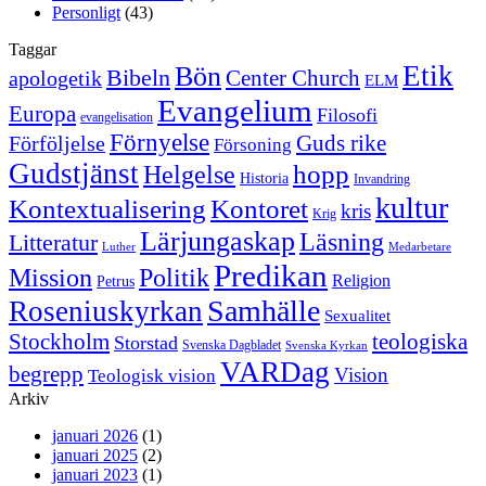
Personligt
(43)
Taggar
Etik
Bön
Bibeln
Center Church
apologetik
ELM
Evangelium
Europa
Filosofi
evangelisation
Förnyelse
Guds rike
Förföljelse
Försoning
Gudstjänst
Helgelse
hopp
Historia
Invandring
kultur
Kontextualisering
Kontoret
kris
Krig
Lärjungaskap
Läsning
Litteratur
Luther
Medarbetare
Predikan
Politik
Mission
Religion
Petrus
Samhälle
Roseniuskyrkan
Sexualitet
Stockholm
teologiska
Storstad
Svenska Dagbladet
Svenska Kyrkan
VARDag
begrepp
Vision
Teologisk vision
Arkiv
januari 2026
(1)
januari 2025
(2)
januari 2023
(1)