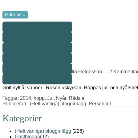
Hitta hit ↓
Vilka vi är
Delta
Media
Bloggarkiv
Kalender
Gott nytt år!
Kontakt
Publicerad den
1 jan, 14
av
Martin Helgesson
—
2 Kommentar
Livesändning
Gott nytt år vänner i Roseniuskyrkan! Hoppas jul- och nyårs
Taggar:
2014
,
hopp
,
Jul
,
Nyår
,
Rädsla
Publicerad i
(Helt vanliga) blogginlägg
,
Personligt
Kategorier
(Helt vanliga) blogginlägg
(226)
Gästbloggar
(2)