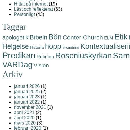
Hittat på internet
(19)
Läst och reflekterat
(63)
Personligt
(43)
Taggar
Etik
Bön
Bibeln
Center Church
apologetik
ELM
hopp
Helgelse
Kontextualiser
Historia
Invandring
Predikan
Roseniuskyrkan
Samh
Religion
VARDag
Vision
Arkiv
januari 2026
(1)
januari 2025
(2)
januari 2023
(1)
januari 2022
(1)
november 2021
(1)
april 2021
(2)
april 2020
(1)
mars 2020
(3)
februari 2020
(1)