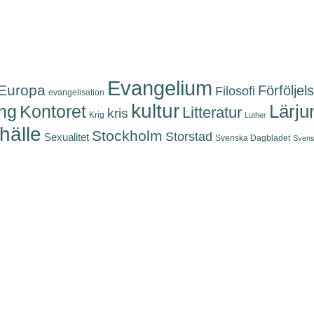
Evangelium
Europa
Förföljel
Filosofi
evangelisation
kultur
Kontoret
Lärju
ing
Litteratur
kris
Krig
Luther
älle
Stockholm
Storstad
Sexualitet
Svenska Dagbladet
Svens