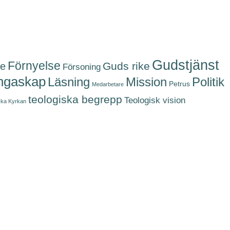
Gudstjänst
Förnyelse
Guds rike
se
Försoning
ngaskap
Politik
Läsning
Mission
Petrus
Medarbetare
teologiska begrepp
Teologisk vision
ka Kyrkan