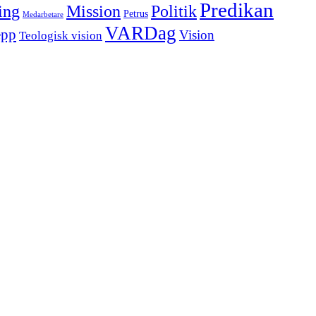
Predikan
Politik
ing
Mission
Petrus
Medarbetare
VARDag
epp
Vision
Teologisk vision