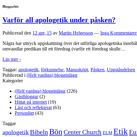
Bloggarkiv
Varför all apologetik under påsken?
Publicerad den
12 apr, 15
av
Martin Helgesson
—
Inga Kommentarer
Några har uttryck uppskattning över det utförliga apologetiska innehål
omvandlar predikan till ett föredrag (varför ett föredrag skulle
…
Läs mer ›
Taggar:
apologetik
,
förkunnelse
,
Manuskript
,
Påsken
,
Uppståndelsen
Publicerad i
(Helt vanliga) blogginlägg
Kategorier
(Helt vanliga) blogginlägg
(226)
Gästbloggar
(2)
Hittat på internet
(19)
Läst och reflekterat
(63)
Personligt
(43)
Taggar
Etik
Bön
Bibeln
Center Church
Eu
apologetik
ELM