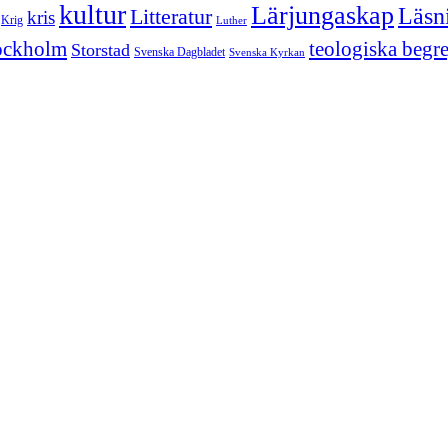
kultur
Lärjungaskap
Läsn
Litteratur
kris
Krig
Luther
ockholm
teologiska begr
Storstad
Svenska Dagbladet
Svenska Kyrkan