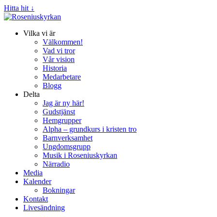
Hitta hit ↓
Vilka vi är
Välkommen!
Vad vi tror
Vår vision
Historia
Medarbetare
Blogg
Delta
Jag är ny här!
Gudstjänst
Hemgrupper
Alpha – grundkurs i kristen tro
Barnverksamhet
Ungdomsgrupp
Musik i Roseniuskyrkan
Närradio
Media
Kalender
Bokningar
Kontakt
Livesändning