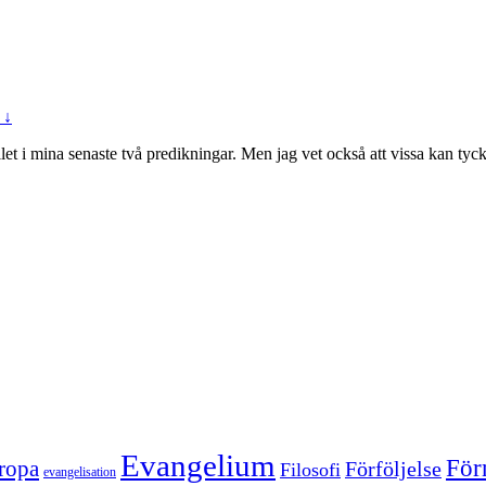
 ↓
let i mina senaste två predikningar. Men jag vet också att vissa kan ty
Evangelium
För
ropa
Förföljelse
Filosofi
evangelisation