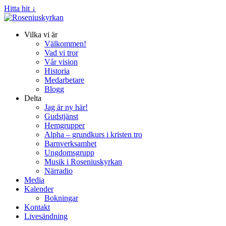
Hitta hit ↓
Vilka vi är
Välkommen!
Vad vi tror
Vår vision
Historia
Medarbetare
Blogg
Delta
Jag är ny här!
Gudstjänst
Hemgrupper
Alpha – grundkurs i kristen tro
Barnverksamhet
Ungdomsgrupp
Musik i Roseniuskyrkan
Närradio
Media
Kalender
Bokningar
Kontakt
Livesändning