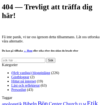
404 — Trevligt att träffa dig
här!
Få inte panik, vi tar oss igenom detta tillsammans. Låt oss utforska
våra alternativ.
Du kan gå tillbaka
← Hem
eller söka efter den sidan du letade efter
Kategorier
(Helt vanliga) blogginlägg
(226)
Gästbloggar
(2)
Hittat på internet
(19)
Läst och reflekterat
(63)
Personligt
(43)
Taggar
Etik
Bön
Bibeln
Center Church
apologetik
ELM