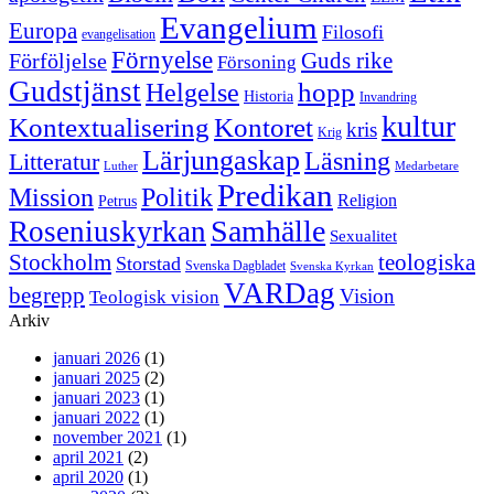
Evangelium
Europa
Filosofi
evangelisation
Förnyelse
Guds rike
Förföljelse
Försoning
Gudstjänst
Helgelse
hopp
Historia
Invandring
kultur
Kontextualisering
Kontoret
kris
Krig
Lärjungaskap
Läsning
Litteratur
Luther
Medarbetare
Predikan
Politik
Mission
Religion
Petrus
Samhälle
Roseniuskyrkan
Sexualitet
Stockholm
teologiska
Storstad
Svenska Dagbladet
Svenska Kyrkan
VARDag
begrepp
Vision
Teologisk vision
Arkiv
januari 2026
(1)
januari 2025
(2)
januari 2023
(1)
januari 2022
(1)
november 2021
(1)
april 2021
(2)
april 2020
(1)