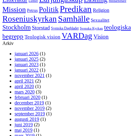
Luther
Medarbetare
Predikan
Politik
Mission
Religion
Petrus
Samhälle
Roseniuskyrkan
Sexualitet
Stockholm
teologiska
Storstad
Svenska Dagbladet
Svenska Kyrkan
VARDag
begrepp
Vision
Teologisk vision
Arkiv
januari 2026
(1)
januari 2025
(2)
januari 2023
(1)
januari 2022
(1)
november 2021
(1)
april 2021
(2)
april 2020
(1)
mars 2020
(3)
februari 2020
(1)
december 2019
(1)
november 2019
(2)
september 2019
(1)
augusti 2019
(1)
juni 2019
(2)
maj 2019
(1)
mars 2019
(1)