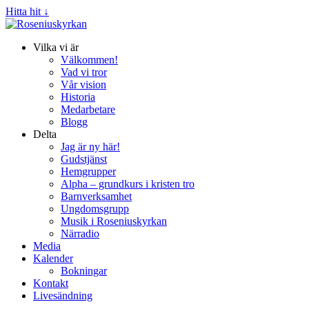
Hitta hit ↓
Vilka vi är
Välkommen!
Vad vi tror
Vår vision
Historia
Medarbetare
Blogg
Delta
Jag är ny här!
Gudstjänst
Hemgrupper
Alpha – grundkurs i kristen tro
Barnverksamhet
Ungdomsgrupp
Musik i Roseniuskyrkan
Närradio
Media
Kalender
Bokningar
Kontakt
Livesändning