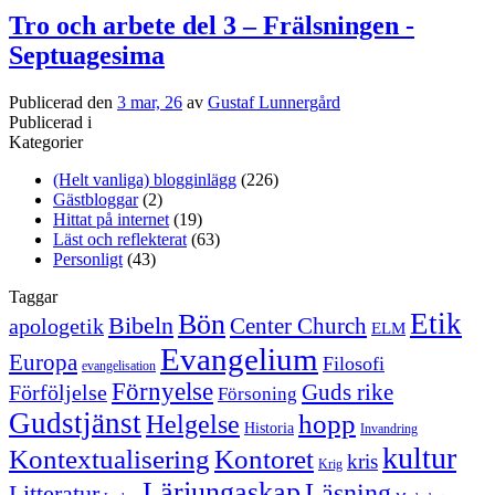
Tro och arbete del 3 – Frälsningen -
Septuagesima
Publicerad den
3 mar, 26
av
Gustaf Lunnergård
Publicerad i
Kategorier
(Helt vanliga) blogginlägg
(226)
Gästbloggar
(2)
Hittat på internet
(19)
Läst och reflekterat
(63)
Personligt
(43)
Taggar
Etik
Bön
Bibeln
Center Church
apologetik
ELM
Evangelium
Europa
Filosofi
evangelisation
Förnyelse
Guds rike
Förföljelse
Försoning
Gudstjänst
Helgelse
hopp
Historia
Invandring
kultur
Kontextualisering
Kontoret
kris
Krig
Lärjungaskap
Läsning
Litteratur