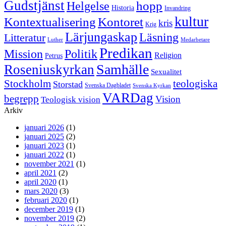
Gudstjänst
Helgelse
hopp
Historia
Invandring
kultur
Kontextualisering
Kontoret
kris
Krig
Lärjungaskap
Läsning
Litteratur
Luther
Medarbetare
Predikan
Politik
Mission
Religion
Petrus
Samhälle
Roseniuskyrkan
Sexualitet
Stockholm
teologiska
Storstad
Svenska Dagbladet
Svenska Kyrkan
VARDag
begrepp
Vision
Teologisk vision
Arkiv
januari 2026
(1)
januari 2025
(2)
januari 2023
(1)
januari 2022
(1)
november 2021
(1)
april 2021
(2)
april 2020
(1)
mars 2020
(3)
februari 2020
(1)
december 2019
(1)
november 2019
(2)