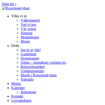
Hitta hit ↓
Vilka vi är
Välkommen!
Vad vi tror
Vår vision
Historia
Medarbetare
Blogg
Delta
Jag är ny här!
Gudstjänst
Hemgrupper
Alpha – grundkurs i kristen tro
Barnverksamhet
Ungdomsgrupp
Musik i Roseniuskyrkan
Närradio
Media
Kalender
Bokningar
Kontakt
Livesändning