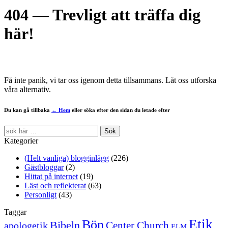
404 — Trevligt att träffa dig
här!
Få inte panik, vi tar oss igenom detta tillsammans. Låt oss utforska
våra alternativ.
Du kan gå tillbaka
← Hem
eller söka efter den sidan du letade efter
Kategorier
(Helt vanliga) blogginlägg
(226)
Gästbloggar
(2)
Hittat på internet
(19)
Läst och reflekterat
(63)
Personligt
(43)
Taggar
Etik
Bön
Bibeln
Center Church
apologetik
ELM