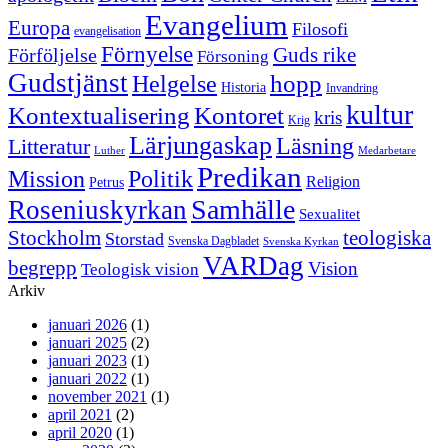
Evangelium
Europa
Filosofi
evangelisation
Förnyelse
Guds rike
Förföljelse
Försoning
Gudstjänst
Helgelse
hopp
Historia
Invandring
kultur
Kontextualisering
Kontoret
kris
Krig
Lärjungaskap
Läsning
Litteratur
Luther
Medarbetare
Predikan
Politik
Mission
Religion
Petrus
Samhälle
Roseniuskyrkan
Sexualitet
Stockholm
teologiska
Storstad
Svenska Dagbladet
Svenska Kyrkan
VARDag
begrepp
Vision
Teologisk vision
Arkiv
januari 2026
(1)
januari 2025
(2)
januari 2023
(1)
januari 2022
(1)
november 2021
(1)
april 2021
(2)
april 2020
(1)