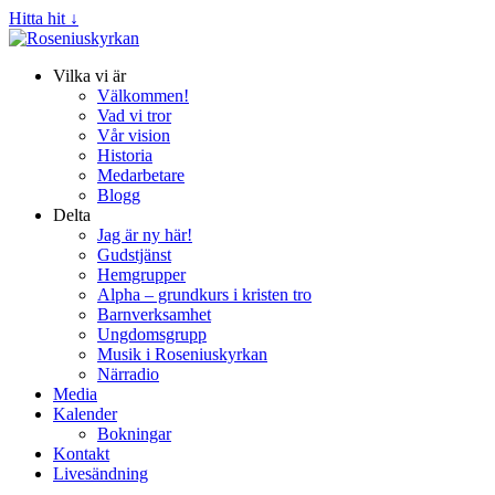
Hitta hit ↓
Vilka vi är
Välkommen!
Vad vi tror
Vår vision
Historia
Medarbetare
Blogg
Delta
Jag är ny här!
Gudstjänst
Hemgrupper
Alpha – grundkurs i kristen tro
Barnverksamhet
Ungdomsgrupp
Musik i Roseniuskyrkan
Närradio
Media
Kalender
Bokningar
Kontakt
Livesändning