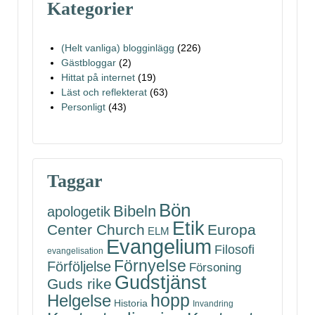
Kategorier
(Helt vanliga) blogginlägg
(226)
Gästbloggar
(2)
Hittat på internet
(19)
Läst och reflekterat
(63)
Personligt
(43)
Taggar
Bön
Bibeln
apologetik
Etik
Center Church
Europa
ELM
Evangelium
Filosofi
evangelisation
Förnyelse
Förföljelse
Försoning
Gudstjänst
Guds rike
hopp
Helgelse
Historia
Invandring