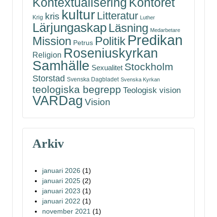
Kontoret
Kontextualisering
kultur
Litteratur
kris
Krig
Luther
Lärjungaskap
Läsning
Medarbetare
Predikan
Politik
Mission
Petrus
Roseniuskyrkan
Religion
Samhälle
Stockholm
Sexualitet
Storstad
Svenska Dagbladet
Svenska Kyrkan
teologiska begrepp
Teologisk vision
VARDag
Vision
Arkiv
januari 2026
(1)
januari 2025
(2)
januari 2023
(1)
januari 2022
(1)
november 2021
(1)