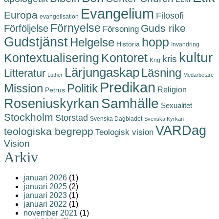
Evangelium
Europa
Filosofi
evangelisation
Förnyelse
Guds rike
Förföljelse
Försoning
Gudstjänst
hopp
Helgelse
Historia
Invandring
kultur
Kontoret
Kontextualisering
kris
Krig
Lärjungaskap
Läsning
Litteratur
Luther
Medarbetare
Predikan
Politik
Mission
Religion
Petrus
Roseniuskyrkan
Samhälle
Sexualitet
Stockholm
Storstad
Svenska Dagbladet
Svenska Kyrkan
VARDag
teologiska begrepp
Teologisk vision
Vision
Arkiv
januari 2026
(1)
januari 2025
(2)
januari 2023
(1)
januari 2022
(1)
november 2021
(1)