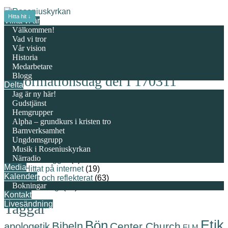
Hitta hit ↓
Vilka vi är
Välkommen!
Vad vi tror
Vår vision
Historia
Medarbetare
Blogg
Reformationsdag del I 170311
Delta
Jag är ny här!
Publicerad den
11 mar, 17
av
Gustaf Lunnergård
Gudstjänst
Publicerad i
Hemgrupper
Alpha – grundkurs i kristen tro
Kategorier
Barnverksamhet
Ungdomsgrupp
Musik i Roseniuskyrkan
(Helt vanliga) blogginlägg
(226)
Närradio
Gästbloggar
(2)
Media
Hittat på internet
(19)
Kalender
Läst och reflekterat
(63)
Bokningar
Personligt
(43)
Kontakt
Livesändning
Taggar
Etik
Bön
Bibeln
Center Church
apologetik
ELM