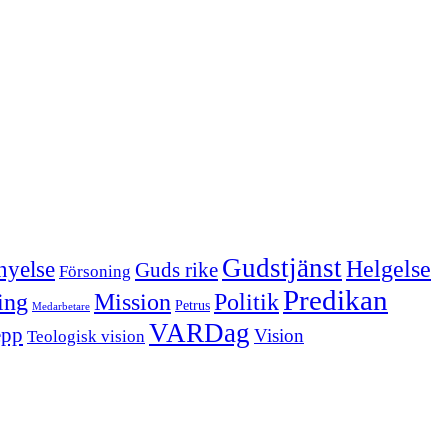
Gudstjänst
Helgelse
nyelse
Guds rike
Försoning
Predikan
Politik
ing
Mission
Petrus
Medarbetare
VARDag
epp
Vision
Teologisk vision