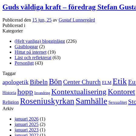
Guds väldiga kraft – föredrag Stefan Gust
Publicerad den
15 jun, 25
av
Gustaf Lunnergård
Publicerad i
Kategorier
(Helt vanliga) blogginlägg
(226)
Gästbloggar
(2)
Hittat på internet
(19)
Läst och reflekterat
(63)
Personligt
(43)
Taggar
Etik
Bön
Bibeln
Center Church
Eu
apologetik
ELM
hopp
Kontextualisering
Kontoret
Historia
Invandring
Samhälle
Roseniuskyrkan
St
Religion
Sexualitet
Arkiv
januari 2026
(1)
januari 2025
(2)
januari 2023
(1)
januari 2022
(1)