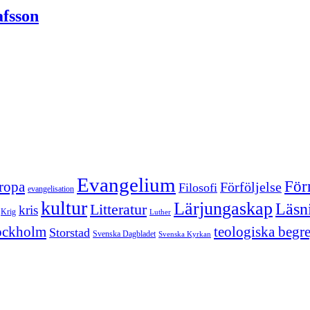
afsson
Evangelium
För
ropa
Förföljelse
Filosofi
evangelisation
kultur
Lärjungaskap
Läsn
Litteratur
kris
Krig
Luther
ockholm
teologiska begr
Storstad
Svenska Dagbladet
Svenska Kyrkan