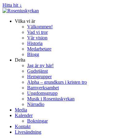
Hitta hit ↓
Vilka vi är
Välkommen!
Vad vi tror
Vår vision
Historia
Medarbetare
Blogg
Delta
Jag är ny här!
Gudstjänst
Hemgrupper
Alpha – grundkurs i kristen tro
Barnverksamhet
Ungdomsgrupp
Musik i Roseniuskyrkan
Närradio
Media
Kalender
Bokningar
Kontakt
Livesändning