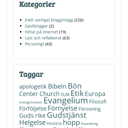
Kategorier
(Helt vanliga) blogginlägg
(226)
Gästbloggar
(2)
Hittat på internet
(19)
Läst och reflekterat
(63)
Personligt
(43)
Taggar
Bön
Bibeln
apologetik
Etik
Center Church
Europa
ELM
Evangelium
Filosofi
evangelisation
Förnyelse
Förföljelse
Försoning
Gudstjänst
Guds rike
hopp
Helgelse
Historia
Invandring