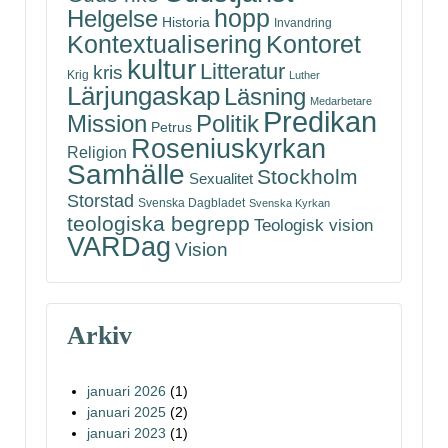
hopp
Helgelse
Historia
Invandring
Kontoret
Kontextualisering
kultur
Litteratur
kris
Krig
Luther
Lärjungaskap
Läsning
Medarbetare
Predikan
Politik
Mission
Petrus
Roseniuskyrkan
Religion
Samhälle
Stockholm
Sexualitet
Storstad
Svenska Dagbladet
Svenska Kyrkan
teologiska begrepp
Teologisk vision
VARDag
Vision
Arkiv
januari 2026
(1)
januari 2025
(2)
januari 2023
(1)