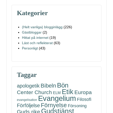
Kategorier
(Helt vanliga) blogginlägg
(226)
Gästbloggar
(2)
Hittat på internet
(19)
Läst och reflekterat
(63)
Personligt
(43)
Taggar
Bön
Bibeln
apologetik
Etik
Center Church
Europa
ELM
Evangelium
Filosofi
evangelisation
Förnyelse
Förföljelse
Försoning
Gudstjänst
Guds rike