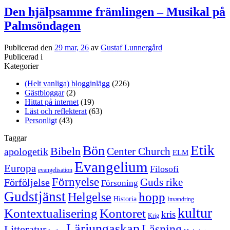
Den hjälpsamme främlingen – Musikal på
Palmsöndagen
Publicerad den
29 mar, 26
av
Gustaf Lunnergård
Publicerad i
Kategorier
(Helt vanliga) blogginlägg
(226)
Gästbloggar
(2)
Hittat på internet
(19)
Läst och reflekterat
(63)
Personligt
(43)
Taggar
Etik
Bön
Bibeln
Center Church
apologetik
ELM
Evangelium
Europa
Filosofi
evangelisation
Förnyelse
Guds rike
Förföljelse
Försoning
Gudstjänst
Helgelse
hopp
Historia
Invandring
kultur
Kontextualisering
Kontoret
kris
Krig
Lärjungaskap
Läsning
Litteratur