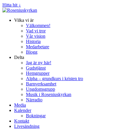
Hitta hit ↓
Vilka vi är
Välkommen!
Vad vi tror
Vår vision
Historia
Medarbetare
Blogg
Delta
Jag är ny här!
Gudstjänst
Hemgrupper
Alpha – grundkurs i kristen tro
Barnverksamhet
Ungdomsgrupp
Musik i Roseniuskyrkan
Närradio
Media
Kalender
Bokningar
Kontakt
Livesändning