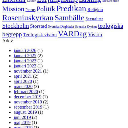
Luther
Medarbetare
Predikan
Politik
Mission
Religion
Petrus
Samhälle
Roseniuskyrkan
Sexualitet
Stockholm
teologiska
Storstad
Svenska Dagbladet
Svenska Kyrkan
VARDag
begrepp
Vision
Teologisk vision
Arkiv
januari 2026
(1)
januari 2025
(2)
januari 2023
(1)
januari 2022
(1)
november 2021
(1)
april 2021
(2)
april 2020
(1)
mars 2020
(3)
februari 2020
(1)
december 2019
(1)
november 2019
(2)
september 2019
(1)
augusti 2019
(1)
juni 2019
(2)
maj 2019
(1)
mars 2019
(1)